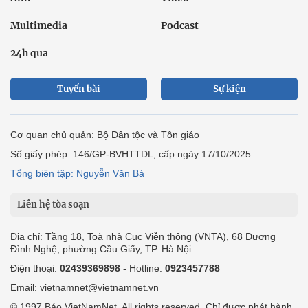
Multimedia
Podcast
24h qua
Tuyến bài
Sự kiện
Cơ quan chủ quản: Bộ Dân tộc và Tôn giáo
Số giấy phép: 146/GP-BVHTTDL, cấp ngày 17/10/2025
Tổng biên tập: Nguyễn Văn Bá
Liên hệ tòa soạn
Địa chỉ: Tầng 18, Toà nhà Cục Viễn thông (VNTA), 68 Dương
Đình Nghệ, phường Cầu Giấy, TP. Hà Nội.
Điện thoại:
02439369898
- Hotline:
0923457788
Email: vietnamnet@vietnamnet.vn
© 1997 Báo VietNamNet. All rights reserved. Chỉ được phát hành