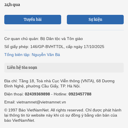
24h qua
Tuyến bài
Sự kiện
Cơ quan chủ quản: Bộ Dân tộc và Tôn giáo
Số giấy phép: 146/GP-BVHTTDL, cấp ngày 17/10/2025
Tổng biên tập: Nguyễn Văn Bá
Liên hệ tòa soạn
Địa chỉ: Tầng 18, Toà nhà Cục Viễn thông (VNTA), 68 Dương
Đình Nghệ, phường Cầu Giấy, TP. Hà Nội.
Điện thoại:
02439369898
- Hotline:
0923457788
Email: vietnamnet@vietnamnet.vn
© 1997 Báo VietNamNet. All rights reserved. Chỉ được phát hành
lại thông tin từ website này khi có sự đồng ý bằng văn bản của
báo VietNamNet.