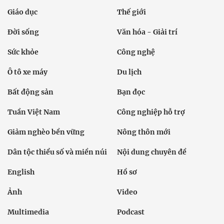
Giáo dục
Thế giới
Đời sống
Văn hóa - Giải trí
Sức khỏe
Công nghệ
Ô tô xe máy
Du lịch
Bất động sản
Bạn đọc
Tuần Việt Nam
Công nghiệp hỗ trợ
Giảm nghèo bền vững
Nông thôn mới
Dân tộc thiểu số và miền núi
Nội dung chuyên đề
English
Hồ sơ
Ảnh
Video
Multimedia
Podcast