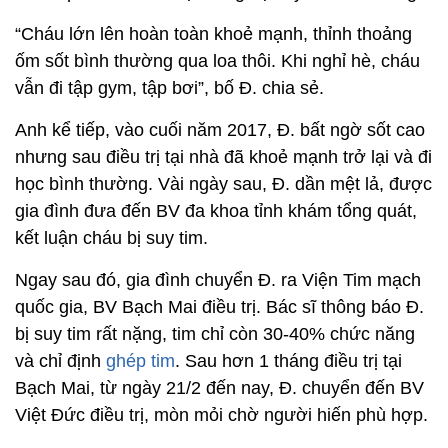
“Cháu lớn lên hoàn toàn khoẻ mạnh, thỉnh thoảng
ốm sốt bình thường qua loa thôi. Khi nghỉ hè, cháu
vẫn đi tập gym, tập bơi”, bố Đ. chia sẻ.
Anh kể tiếp, vào cuối năm 2017, Đ. bất ngờ sốt cao
nhưng sau điều trị tại nhà đã khoẻ mạnh trở lại và đi
học bình thường. Vài ngày sau, Đ. dần mệt lả, được
gia đình đưa đến BV đa khoa tỉnh khám tổng quát,
kết luận cháu bị suy tim.
Ngay sau đó, gia đình chuyển Đ. ra Viện Tim mạch
quốc gia, BV Bạch Mai điều trị. Bác sĩ thông báo Đ.
bị suy tim rất nặng, tim chỉ còn 30-40% chức năng
và chỉ định
ghép tim
. Sau hơn 1 tháng điều trị tại
Bạch Mai, từ ngày 21/2 đến nay, Đ. chuyển đến BV
Việt Đức điều trị, mòn mỏi chờ người hiến phù hợp.