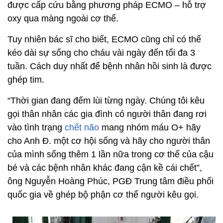
được cấp cứu bằng phương pháp ECMO – hỗ trợ
oxy qua màng ngoài cơ thể.
Tuy nhiên bác sĩ cho biết, ECMO cũng chỉ có thể
kéo dài sự sống cho cháu vài ngày đến tối đa 3
tuần. Cách duy nhất để bệnh nhân hồi sinh là được
ghép tim.
“Thời gian đang đếm lùi từng ngày. Chúng tôi kêu
gọi thân nhân các gia đình có người thân đang rơi
vào tình trạng
chết não
mang nhóm máu O+ hãy
cho Anh Đ. một cơ hội sống và hãy cho người thân
của mình sống thêm 1 lần nữa trong cơ thể của cậu
bé và các bệnh nhân khác đang cận kề cái chết”,
ông Nguyễn Hoàng Phúc, PGĐ Trung tâm điều phối
quốc gia về ghép bộ phận cơ thể người kêu gọi.