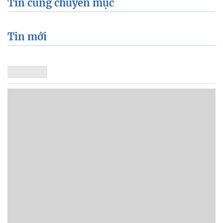
Tin cùng chuyên mục
Tin mới