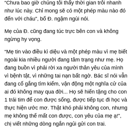
“Chưa bao giờ chúng tôi thấy thời gian trôi nhanh
như lúc này. Chỉ mong sẽ có một phép màu nào đó
đến với cháu”, bố Đ. ngậm ngùi nói.
Mẹ của Đ. cũng đang túc trực bên con và không
ngừng hy vọng.
“Mẹ tin vào điều kì diệu và một phép màu vì mẹ biết
ngoài kia nhiều người đang tâm trạng như mẹ. Họ
đang buồn vì phải rời xa người thân yêu của mình
vì bệnh tật, vì những tai nạn bất ngờ. Bác sĩ nói vẫn
đang cố gắng tìm kiếm, vận động một nghĩa cử của
ai đó không may qua đời... Họ sẽ hiến tặng cho con
1 trái tim để con được sống, được tiếp tục đi học và
thực hiện ước mơ. Thật khó phải không con, nhưng
mẹ không thể mất con được, con yêu của mẹ ạ!”,
chị viết những dòng ngắn ngủi gửi con trai.