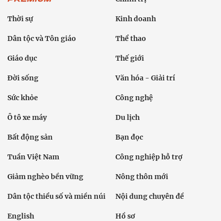
Thời sự
Kinh doanh
Dân tộc và Tôn giáo
Thể thao
Giáo dục
Thế giới
Đời sống
Văn hóa - Giải trí
Sức khỏe
Công nghệ
Ô tô xe máy
Du lịch
Bất động sản
Bạn đọc
Tuần Việt Nam
Công nghiệp hỗ trợ
Giảm nghèo bền vững
Nông thôn mới
Dân tộc thiểu số và miền núi
Nội dung chuyên đề
English
Hồ sơ