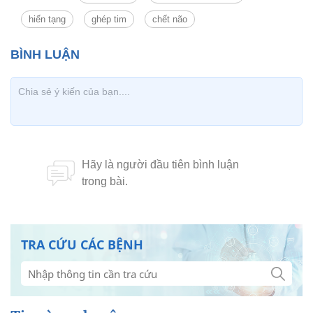
hiến tạng
ghép tim
chết não
TRA CỨU CÁC BỆNH