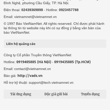
Đình Nghệ, phường Cầu Giấy, TP. Hà Nội.
Điện thoại:
02439369898
- Hotline:
0923457788
Email: vietnamnet@vietnamnet.vn
© 1997 Báo VietNamNet. All rights reserved. Chỉ được phát hành
lại thông tin từ website này khi có sự đồng ý bằng văn bản của
báo VietNamNet.
Liên hệ quảng cáo
Công ty Cổ phần Truyền thông VietNamNet
0919405885 (Hà Nội)
0919435885 (Tp.HCM)
Hotline:
-
Email: contact@vietnamnet.vn
http://vads.vn
Báo giá:
Hỗ trợ kỹ thuật: support@tech.vietnamnet.vn
Tải ứng dụng
Độc giả gửi bài
Tuyển dụng