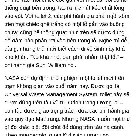
thống quạt bên trong, tạo ra lực hút kéo chất lỏng
vào vòi. Với toilet 2, các phi hành gia phải ngồi xổm
trên một chiếc ghế trắng có một lỗ gắn vào buồng
chứa; cũng hệ thống quạt như trên sẽ được dùng
để đảm bảo phân rơi vào bên trong lỗ. Nghe thì dễ
dàng, nhưng thử mới biết cách đi vệ sinh này khá
khó khăn. "Nó khá nhỏ, bạn phải nhắm thật tốt" –
phi hành gia Suni William nói.
NASA còn dự định thử nghiệm một toilet mới trên
trạm không gian vào cuối năm nay. Được gọi là
Universal Waste Management System, toilet này sẽ
được dùng trên tàu vũ trụ Orion trong tương lai –
con tàu được giao trọng trách đưa các phi hành gia
vào quỹ đạo Mặt trăng. Nhưng NASA muốn một thứ
gì đó khác biệt đôi chút để dùng trên tàu hạ cánh.
Theo Interbartolo, quản lý dự án Lunar Loo