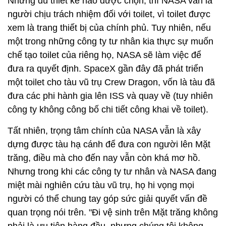
Nhưng dù thiết kế nào được chọn, thì NASA vẫn là
người chịu trách nhiệm đối với toilet, vì toilet được
xem là trang thiết bị của chính phủ. Tuy nhiên, nếu
một trong những công ty tư nhân kia thực sự muốn
chế tạo toilet của riêng họ, NASA sẽ làm việc để
đưa ra quyết định. SpaceX gần đây đã phát triển
một toilet cho tàu vũ trụ Crew Dragon, vốn là tàu đã
đưa các phi hành gia lên ISS và quay về (tuy nhiên
công ty không công bố chi tiết công khai về toilet).
Tất nhiên, trọng tâm chính của NASA vẫn là xây
dựng được tàu hạ cánh để đưa con người lên Mặt
trăng, điều mà cho đến nay vẫn còn khá mơ hồ.
Nhưng trong khi các công ty tư nhân và NASA đang
miệt mài nghiên cứu tàu vũ trụ, họ hi vọng mọi
người có thể chung tay góp sức giải quyết vấn đề
quan trọng nói trên. "Đi vệ sinh trên Mặt trăng không