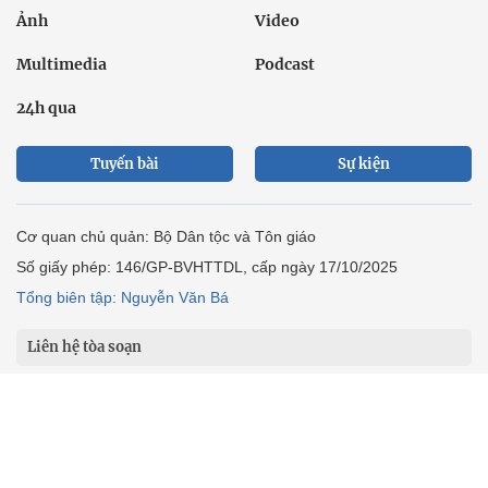
Ảnh
Video
Multimedia
Podcast
24h qua
Tuyến bài
Sự kiện
Cơ quan chủ quản: Bộ Dân tộc và Tôn giáo
Số giấy phép: 146/GP-BVHTTDL, cấp ngày 17/10/2025
Tổng biên tập: Nguyễn Văn Bá
Liên hệ tòa soạn
Địa chỉ: Tầng 18, Toà nhà Cục Viễn thông (VNTA), 68 Dương
Đình Nghệ, phường Cầu Giấy, TP. Hà Nội.
Điện thoại:
02439369898
- Hotline:
0923457788
Email: vietnamnet@vietnamnet.vn