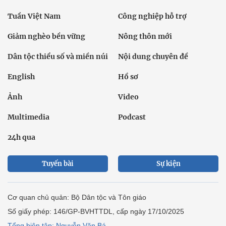
Tuần Việt Nam
Công nghiệp hỗ trợ
Giảm nghèo bền vững
Nông thôn mới
Dân tộc thiểu số và miền núi
Nội dung chuyên đề
English
Hồ sơ
Ảnh
Video
Multimedia
Podcast
24h qua
Tuyến bài
Sự kiện
Cơ quan chủ quản: Bộ Dân tộc và Tôn giáo
Số giấy phép: 146/GP-BVHTTDL, cấp ngày 17/10/2025
Tổng biên tập: Nguyễn Văn Bá