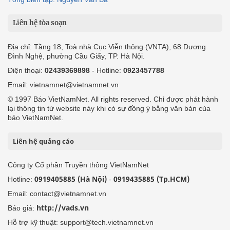
Liên hệ tòa soạn
Địa chỉ: Tầng 18, Toà nhà Cục Viễn thông (VNTA), 68 Dương
Đình Nghệ, phường Cầu Giấy, TP. Hà Nội.
Điện thoại:
02439369898
- Hotline:
0923457788
Email: vietnamnet@vietnamnet.vn
© 1997 Báo VietNamNet. All rights reserved. Chỉ được phát hành
lại thông tin từ website này khi có sự đồng ý bằng văn bản của
báo VietNamNet.
Liên hệ quảng cáo
Công ty Cổ phần Truyền thông VietNamNet
0919405885 (Hà Nội)
0919435885 (Tp.HCM)
Hotline:
-
Email: contact@vietnamnet.vn
http://vads.vn
Báo giá:
Hỗ trợ kỹ thuật: support@tech.vietnamnet.vn