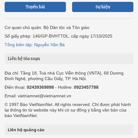
Tuyến bài
Sự kiện
Cơ quan chủ quản: Bộ Dân tộc và Tôn giáo
Số giấy phép: 146/GP-BVHTTDL, cấp ngày 17/10/2025
Tổng biên tập: Nguyễn Văn Bá
Liên hệ tòa soạn
Địa chỉ: Tầng 18, Toà nhà Cục Viễn thông (VNTA), 68 Dương
Đình Nghệ, phường Cầu Giấy, TP. Hà Nội.
Điện thoại:
02439369898
- Hotline:
0923457788
Email: vietnamnet@vietnamnet.vn
© 1997 Báo VietNamNet. All rights reserved. Chỉ được phát hành
lại thông tin từ website này khi có sự đồng ý bằng văn bản của
báo VietNamNet.
Liên hệ quảng cáo