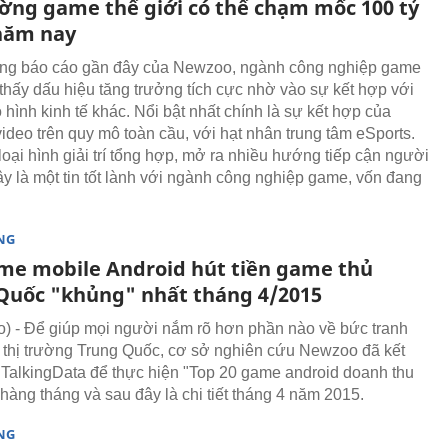
ường game thể giới có thể chạm mốc 100 tỷ
năm nay
ng báo cáo gần đây của Newzoo, ngành công nghiệp game
thấy dấu hiệu tăng trưởng tích cực nhờ vào sự kết hợp với
hình kinh tế khác. Nổi bật nhất chính là sự kết hợp của
ideo trên quy mô toàn cầu, với hạt nhân trung tâm eSports.
ại hình giải trí tổng hợp, mở ra nhiều hướng tiếp cận người
y là một tin tốt lành với ngành công nghiệp game, vốn đang
NG
me mobile Android hút tiền game thủ
Quốc "khủng" nhất tháng 4/2015
 - Để giúp mọi người nắm rõ hơn phần nào về bức tranh
 thị trường Trung Quốc, cơ sở nghiên cứu Newzoo đã kết
TalkingData để thực hiện "Top 20 game android doanh thu
 hàng tháng và sau đây là chi tiết tháng 4 năm 2015.
NG