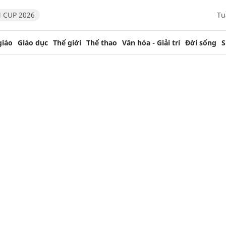
 CUP 2026
Tu
giáo
Giáo dục
Thế giới
Thể thao
Văn hóa - Giải trí
Đời sống
S