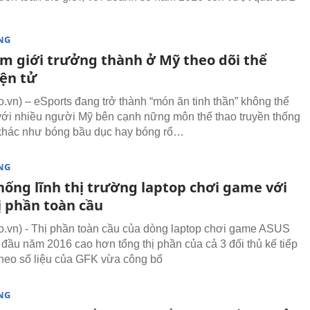
NG
m giới trưởng thành ở Mỹ theo dõi thể
iện tử
vn) – eSports đang trở thành “món ăn tinh thần” không thể
 với nhiều người Mỹ bên cạnh nững môn thể thao truyền thống
 khác như bóng bầu dục hay bóng rổ…
NG
hống lĩnh thị trường laptop chơi game với
ị phần toàn cầu
vn) - Thị phần toàn cầu của dòng laptop chơi game ASUS
 đầu năm 2016 cao hơn tổng thị phần của cả 3 đối thủ kế tiếp
 theo số liệu của GFK vừa công bố
NG