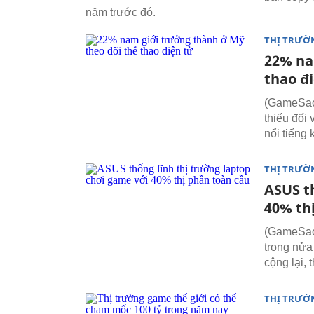
năm trước đó.
THỊ TRƯỜ
22% na
thao đ
(GameSao.
thiếu đối
nổi tiếng
THỊ TRƯỜ
ASUS t
40% th
(GameSao.
trong nửa
cộng lại,
THỊ TRƯỜ