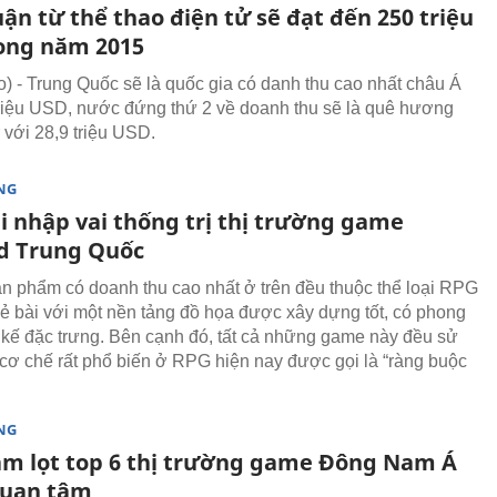
ận từ thể thao điện tử sẽ đạt đến 250 triệu
ong năm 2015
 - Trung Quốc sẽ là quốc gia có danh thu cao nhất châu Á
triệu USD, nước đứng thứ 2 về doanh thu sẽ là quê hương
 với 28,9 triệu USD.
NG
i nhập vai thống trị thị trường game
d Trung Quốc
n phẩm có doanh thu cao nhất ở trên đều thuộc thể loại RPG
hẻ bài với một nền tảng đồ họa được xây dựng tốt, có phong
t kế đặc trưng. Bên cạnh đó, tất cả những game này đều sử
cơ chế rất phổ biến ở RPG hiện nay được gọi là “ràng buộc
NG
am lọt top 6 thị trường game Đông Nam Á
quan tâm