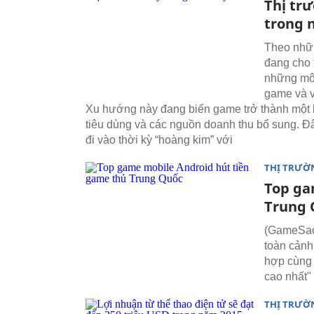
Thị tr
trong 
Theo nhữ
đang cho 
những mô 
game và v
Xu hướng này đang biến game trở thành một lo
tiêu dùng và các nguồn doanh thu bổ sung. Đâ
đi vào thời kỳ “hoàng kim” với
THỊ TRƯỜ
Top ga
Trung 
(GameSao)
toàn cảnh
hợp cùng 
cao nhất"
THỊ TRƯỜ