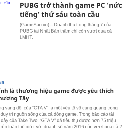
PUBG trở thành game PC ‘nức
tiếng’ thứ sáu toàn cầu
(GameSao.vn) – Doanh thu trong tháng 7 của
PUBG tại Nhật Bản thậm chí còn vượt qua cả
LMHT.
NG
ính là thương hiệu game được yêu thích
hương Tây
g vang dội của “GTA V” là một yếu tố vô cùng quang trọng
c duy trì nguồn sống của cả dòng game. Trong báo cáo tài
 đây của Take Two, “GTA V” đã tiêu thụ được hơn 75 triệu
trên toàn thế giới, với doanh số năm 2016 còn vượt qua cả 2