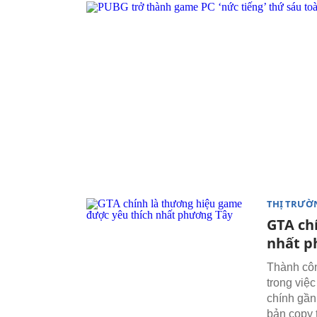
THỊ TRƯỜ
GTA ch
nhất p
Thành côn
trong việ
chính gần
bản copy 