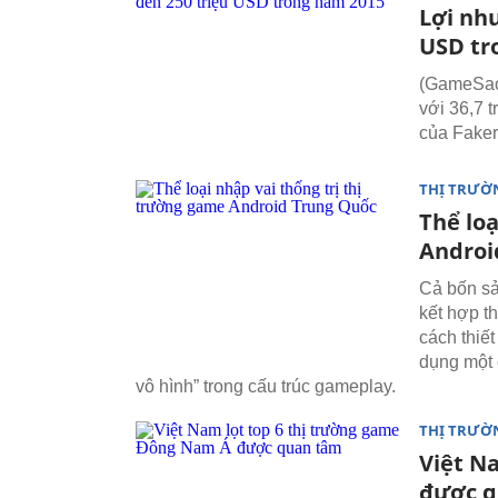
Lợi nhu
USD tr
(GameSao)
với 36,7 
của Faker
THỊ TRƯỜ
Thể loạ
Androi
Cả bốn sả
kết hợp t
cách thiế
dụng một 
vô hình” trong cấu trúc gameplay.
THỊ TRƯỜ
Việt N
được 