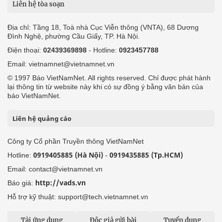
Liên hệ tòa soạn
Địa chỉ: Tầng 18, Toà nhà Cục Viễn thông (VNTA), 68 Dương
Đình Nghệ, phường Cầu Giấy, TP. Hà Nội.
Điện thoại:
02439369898
- Hotline:
0923457788
Email: vietnamnet@vietnamnet.vn
© 1997 Báo VietNamNet. All rights reserved. Chỉ được phát hành
lại thông tin từ website này khi có sự đồng ý bằng văn bản của
báo VietNamNet.
Liên hệ quảng cáo
Công ty Cổ phần Truyền thông VietNamNet
0919405885 (Hà Nội)
0919435885 (Tp.HCM)
Hotline:
-
Email: contact@vietnamnet.vn
http://vads.vn
Báo giá:
Hỗ trợ kỹ thuật: support@tech.vietnamnet.vn
Tải ứng dụng
Độc giả gửi bài
Tuyển dụng