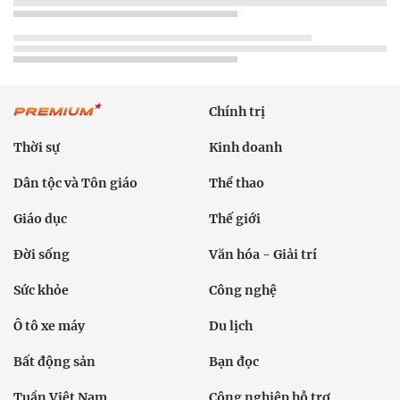
Chính trị
Thời sự
Kinh doanh
Dân tộc và Tôn giáo
Thể thao
Giáo dục
Thế giới
Đời sống
Văn hóa - Giải trí
Sức khỏe
Công nghệ
Ô tô xe máy
Du lịch
Bất động sản
Bạn đọc
Tuần Việt Nam
Công nghiệp hỗ trợ