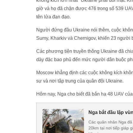
không kích lớn nhất" Ukraine phải đối mặt. K
giờ và họ đã chặn được 476 trong số 539 UAV 
tên lửa đạn đạo.
Người đứng đầu Ukraine nói thêm, cuộc không
Sumy, Kharkiv và Chernigov, khiến 23 người 
Các phương tiện truyền thông Ukraine đã chia
dày đặc bao phủ đến mức người dân buộc ph
Moscow khẳng định các cuộc không kích khô
sự và nơi tập trung của quân đội Ukraine.
Hôm nay, Nga cho biết đã bắn hạ 48 UAV của
Nga bắt đầu lập vù
Các quân nhân Nga đã 
20km tại nơi tiếp giáp