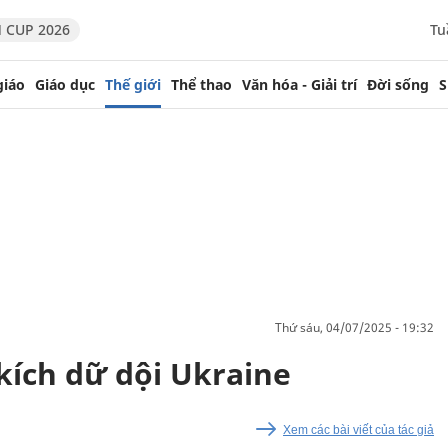
 CUP 2026
Tu
giáo
Giáo dục
Thế giới
Thể thao
Văn hóa - Giải trí
Đời sống
S
thứ sáu, 04/07/2025 - 19:32
kích dữ dội Ukraine
Xem các bài viết của tác giả