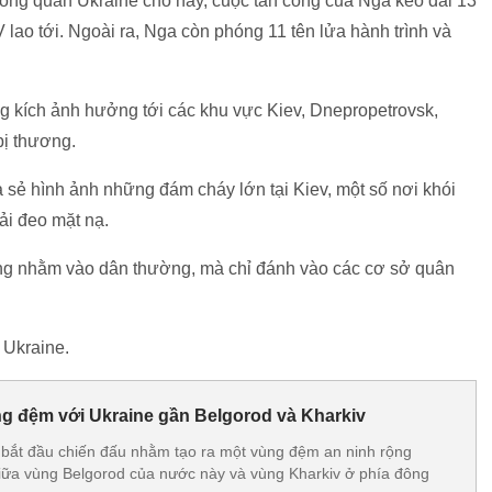
hông quân Ukraine cho hay, cuộc tấn công của Nga kéo dài 13
lao tới. Ngoài ra, Nga còn phóng 11 tên lửa hành trình và
 kích ảnh hưởng tới các khu vực Kiev, Dnepropetrovsk,
bị thương.
 sẻ hình ảnh những đám cháy lớn tại Kiev, một số nơi khói
ải đeo mặt nạ.
ng nhằm vào dân thường, mà chỉ đánh vào các cơ sở quân
 Ukraine.
ng đệm với Ukraine gần Belgorod và Kharkiv
bắt đầu chiến đấu nhằm tạo ra một vùng đệm an ninh rộng
 giữa vùng Belgorod của nước này và vùng Kharkiv ở phía đông