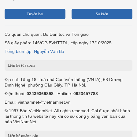
Tuyến bài
Sự kiện
Cơ quan chủ quản: Bộ Dân tộc và Tôn giáo
Số giấy phép: 146/GP-BVHTTDL, cấp ngày 17/10/2025
Tổng biên tập: Nguyễn Văn Bá
Liên hệ tòa soạn
Địa chỉ: Tầng 18, Toà nhà Cục Viễn thông (VNTA), 68 Dương
Đình Nghệ, phường Cầu Giấy, TP. Hà Nội.
Điện thoại:
02439369898
- Hotline:
0923457788
Email: vietnamnet@vietnamnet.vn
© 1997 Báo VietNamNet. All rights reserved. Chỉ được phát hành
lại thông tin từ website này khi có sự đồng ý bằng văn bản của
báo VietNamNet.
Liên hệ quảng cáo