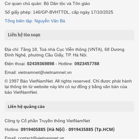
Cơ quan chủ quản: Bộ Dân tộc và Tôn giáo
Số giấy phép: 146/GP-BVHTTDL, cấp ngày 17/10/2025
Tổng biên tập: Nguyễn Văn Bá
Liên hệ tòa soạn
Địa chỉ: Tầng 18, Toà nhà Cục Viễn thông (VNTA), 68 Dương
Đình Nghệ, phường Cầu Giấy, TP. Hà Nội.
Điện thoại:
02439369898
- Hotline:
0923457788
Email: vietnamnet@vietnamnet.vn
© 1997 Báo VietNamNet. All rights reserved. Chỉ được phát hành
lại thông tin từ website này khi có sự đồng ý bằng văn bản của
báo VietNamNet.
Liên hệ quảng cáo
Công ty Cổ phần Truyền thông VietNamNet
0919405885 (Hà Nội)
0919435885 (Tp.HCM)
Hotline:
-
Email: contact@vietnamnet.vn