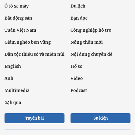
Ô tô xe máy
Du lịch
Bất động sản
Bạn đọc
Tuần Việt Nam
Công nghiệp hỗ trợ
Giảm nghèo bền vững
Nông thôn mới
Dân tộc thiểu số và miền núi
Nội dung chuyên đề
English
Hồ sơ
Ảnh
Video
Multimedia
Podcast
24h qua
Tuyến bài
Sự kiện