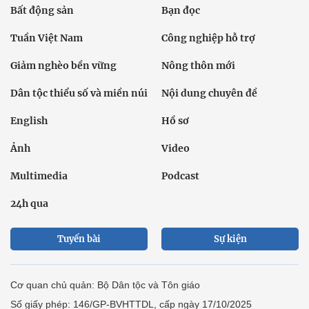
Bất động sản
Bạn đọc
Tuần Việt Nam
Công nghiệp hỗ trợ
Giảm nghèo bền vững
Nông thôn mới
Dân tộc thiểu số và miền núi
Nội dung chuyên đề
English
Hồ sơ
Ảnh
Video
Multimedia
Podcast
24h qua
Tuyến bài
Sự kiện
Cơ quan chủ quản: Bộ Dân tộc và Tôn giáo
Số giấy phép: 146/GP-BVHTTDL, cấp ngày 17/10/2025