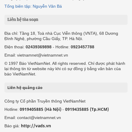
Tổng biên tập: Nguyễn Văn Bá
Liên hệ tòa soạn
Địa chỉ: Tầng 18, Toà nhà Cục Viễn thông (VNTA), 68 Dương
Đình Nghệ, phường Cầu Giấy, TP. Hà Nội.
Điện thoại:
02439369898
- Hotline:
0923457788
Email: vietnamnet@vietnamnet.vn
© 1997 Báo VietNamNet. All rights reserved. Chỉ được phát hành
lại thông tin từ website này khi có sự đồng ý bằng văn bản của
báo VietNamNet.
Liên hệ quảng cáo
Công ty Cổ phần Truyền thông VietNamNet
0919405885 (Hà Nội)
0919435885 (Tp.HCM)
Hotline:
-
Email: contact@vietnamnet.vn
http://vads.vn
Báo giá: