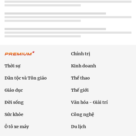
Chính trị
Thời sự
Kinh doanh
Dân tộc và Tôn giáo
Thể thao
Giáo dục
Thế giới
Đời sống
Văn hóa - Giải trí
Sức khỏe
Công nghệ
Ô tô xe máy
Du lịch