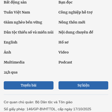
Bất động sản
Bạn đọc
Tuần Việt Nam
Công nghiệp hỗ trợ
Giảm nghèo bền vững
Nông thôn mới
Dân tộc thiểu số và miền núi
Nội dung chuyên đề
English
Hồ sơ
Ảnh
Video
Multimedia
Podcast
24h qua
Tuyến bài
Sự kiện
Cơ quan chủ quản: Bộ Dân tộc và Tôn giáo
Số giấy phép: 146/GP-BVHTTDL, cấp ngày 17/10/2025