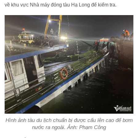
về khu vực Nhà máy đóng tàu Hạ Long để kiểm tra.
Hình ảnh tàu du lịch chuẩn bị được cẩu lên cao để bơm
nước ra ngoài. Ảnh: Phạm Công