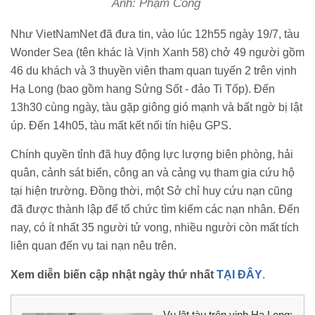
Ảnh: Phạm Công
Như VietNamNet đã đưa tin, vào lúc 12h55 ngày 19/7, tàu
Wonder Sea (tên khác là Vịnh Xanh 58) chở 49 người gồm
46 du khách và 3 thuyền viên tham quan tuyến 2 trên vịnh
Hạ Long (bao gồm hang Sửng Sốt - đảo Ti Tốp). Đến
13h30 cùng ngày, tàu gặp giông gió mạnh và bất ngờ bị lật
úp. Đến 14h05, tàu mất kết nối tín hiệu GPS.
Chính quyền tỉnh đã huy động lực lượng biên phòng, hải
quân, cảnh sát biển, công an và cảng vụ tham gia cứu hộ
tại hiện trường. Đồng thời, một Sở chỉ huy cứu nạn cũng
đã được thành lập để tổ chức tìm kiếm các nạn nhân. Đến
nay, có ít nhất 35 người tử vong, nhiều người còn mất tích
liên quan đến vụ tai nạn nêu trên.
Xem diễn biến cập nhật ngày thứ nhất
TẠI ĐÂY
.
Vụ lật tàu trên vịnh Hạ Long: