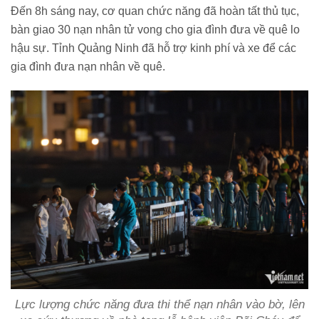
Đến 8h sáng nay, cơ quan chức năng đã hoàn tất thủ tục,
bàn giao 30 nạn nhân tử vong cho gia đình đưa về quê lo
hậu sự. Tỉnh Quảng Ninh đã hỗ trợ kinh phí và xe để các
gia đình đưa nạn nhân về quê.
Lực lượng chức năng đưa thi thể nạn nhân vào bờ, lên