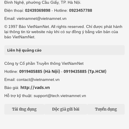
Đình Nghệ, phường Cầu Giấy, TP. Hà Nội.
Điện thoại:
02439369898
- Hotline:
0923457788
Email: vietnamnet@vietnamnet.vn
© 1997 Báo VietNamNet. All rights reserved. Chỉ được phát hành
lại thông tin từ website này khi có sự đồng ý bằng văn bản của
báo VietNamNet.
Liên hệ quảng cáo
Công ty Cổ phần Truyền thông VietNamNet
0919405885 (Hà Nội)
0919435885 (Tp.HCM)
Hotline:
-
Email: contact@vietnamnet.vn
http://vads.vn
Báo giá:
Hỗ trợ kỹ thuật: support@tech.vietnamnet.vn
Tải ứng dụng
Độc giả gửi bài
Tuyển dụng