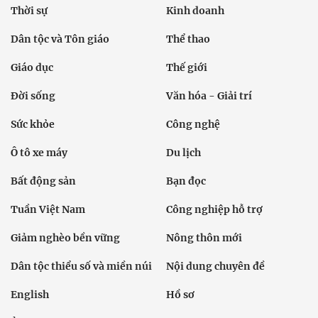
Thời sự
Kinh doanh
Dân tộc và Tôn giáo
Thể thao
Giáo dục
Thế giới
Đời sống
Văn hóa - Giải trí
Sức khỏe
Công nghệ
Ô tô xe máy
Du lịch
Bất động sản
Bạn đọc
Tuần Việt Nam
Công nghiệp hỗ trợ
Giảm nghèo bền vững
Nông thôn mới
Dân tộc thiểu số và miền núi
Nội dung chuyên đề
English
Hồ sơ