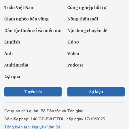
Tuần Việt Nam
Công nghiệp hỗ trợ
Giảm nghèo bền vững
Nông thôn mới
Dân tộc thiểu số và miền núi
Nội dung chuyên đề
English
Hồ sơ
Ảnh
Video
Multimedia
Podcast
24h qua
Tuyến bài
Sự kiện
Cơ quan chủ quản: Bộ Dân tộc và Tôn giáo
Số giấy phép: 146/GP-BVHTTDL, cấp ngày 17/10/2025
Tổng biên tập: Nguyễn Văn Bá