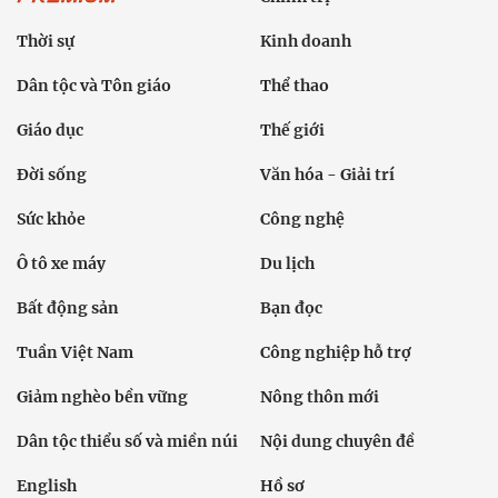
Thời sự
Kinh doanh
Dân tộc và Tôn giáo
Thể thao
Giáo dục
Thế giới
Đời sống
Văn hóa - Giải trí
Sức khỏe
Công nghệ
Ô tô xe máy
Du lịch
Bất động sản
Bạn đọc
Tuần Việt Nam
Công nghiệp hỗ trợ
Giảm nghèo bền vững
Nông thôn mới
Dân tộc thiểu số và miền núi
Nội dung chuyên đề
English
Hồ sơ