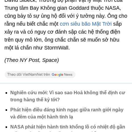
David Sibeck, Trưởng bộ phận Vật lý Mặt Trời của
Trung tâm Bay Không gian Goddard thuộc NASA,
cũng bày tỏ sự ủng hộ đối với ý tưởng này. Ông cho
rằng nếu biết chắc một
cơn siêu bão Mặt Trời
sắp
xảy ra và có nguy cơ đánh sập các hệ thống điện
trên quy mô lớn, ông chắc chắn sẽ muốn sở hữu
một lá chắn như StormWall.
(Theo NY Post, Space)
Nghiên cứu mới: Vì sao sao Hoả không thể định cư
trong hàng thế kỷ tới?
Phát hiện điều đáng kinh ngạc giữa ranh giới ngày
và đêm của một hành tinh lạ
NASA phát hiện hành tinh khổng lồ có nhiệt độ gần