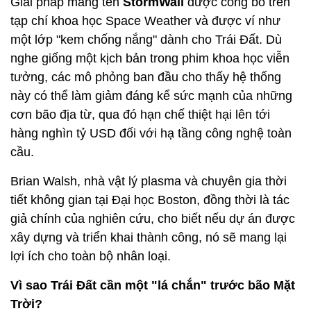
Giải pháp mang tên
StormWall
được công bố trên
tạp chí khoa học Space Weather và được ví như
một lớp "kem chống nắng" dành cho Trái Đất. Dù
nghe giống một kịch bản trong phim khoa học viễn
tưởng, các mô phỏng ban đầu cho thấy hệ thống
này có thể làm giảm đáng kể sức mạnh của những
cơn bão địa từ, qua đó hạn chế thiệt hại lên tới
hàng nghìn tỷ USD đối với hạ tầng công nghệ toàn
cầu.
Brian Walsh, nhà vật lý plasma và chuyên gia thời
tiết không gian tại Đại học Boston, đồng thời là tác
giả chính của nghiên cứu, cho biết nếu dự án được
xây dựng và triển khai thành công, nó sẽ mang lại
lợi ích cho toàn bộ nhân loại.
Vì sao Trái Đất cần một "lá chắn" trước bão Mặt
Trời?