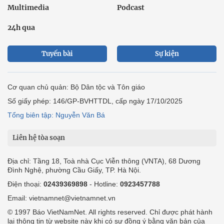
Multimedia
Podcast
24h qua
Tuyến bài
Sự kiện
Cơ quan chủ quản: Bộ Dân tộc và Tôn giáo
Số giấy phép: 146/GP-BVHTTDL, cấp ngày 17/10/2025
Tổng biên tập: Nguyễn Văn Bá
Liên hệ tòa soạn
Địa chỉ: Tầng 18, Toà nhà Cục Viễn thông (VNTA), 68 Dương
Đình Nghệ, phường Cầu Giấy, TP. Hà Nội.
Điện thoại:
02439369898
- Hotline:
0923457788
Email: vietnamnet@vietnamnet.vn
© 1997 Báo VietNamNet. All rights reserved. Chỉ được phát hành
lại thông tin từ website này khi có sự đồng ý bằng văn bản của