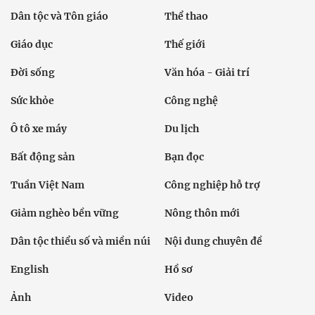
Dân tộc và Tôn giáo
Thể thao
Giáo dục
Thế giới
Đời sống
Văn hóa - Giải trí
Sức khỏe
Công nghệ
Ô tô xe máy
Du lịch
Bất động sản
Bạn đọc
Tuần Việt Nam
Công nghiệp hỗ trợ
Giảm nghèo bền vững
Nông thôn mới
Dân tộc thiểu số và miền núi
Nội dung chuyên đề
English
Hồ sơ
Ảnh
Video