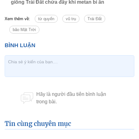
giống Trái Đất chứa đầy khí metan bí ẩn
Xem thêm về:
từ quyển
vũ trụ
Trái Đất
bão Mặt Trời
Tin cùng chuyên mục