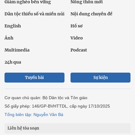
Giảm nghèo bền vững
Nông thôn mới
Dân tộc thiểu số và miền núi
Nội dung chuyên đề
English
Hồ sơ
Ảnh
Video
Multimedia
Podcast
24h qua
Tuyến bài
Sự kiện
Cơ quan chủ quản: Bộ Dân tộc và Tôn giáo
Số giấy phép: 146/GP-BVHTTDL, cấp ngày 17/10/2025
Tổng biên tập: Nguyễn Văn Bá
Liên hệ tòa soạn