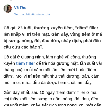
Võ Thu
Xem các bài viết của tác giả
Cô gái 23 tuổi, thường xuyên tiêm, "dặm" filler
lên khắp vị trí trên mặt. Gần đây, vùng tiêm ở má
bị sưng, nóng, đỏ, đau đớn, chảy dịch, phải đến
cầu cứu các bác sĩ.
Cô gái ở Quảng Ninh, làm nghề vũ công, thường
xuyên
tiêm filler
để trẻ hóa gương mặt, tần suất vài
tháng hoặc mỗi năm một lần tiêm mới hoặc "tiêm
dặm". Mọi vị trí trên mặt như thái dương, trán, cằm,
mũi, môi, má... đều đã được tiêm chất làm đầy.
Gần đây nhất, sau 10 ngày "tiêm dặm" filler ở má,
chị thấy khối tiêm sưng to dần, nóng, đỏ, đau, đến
khi khối mềm, chảy, tiết dịch lõng bõng, chị mới đến