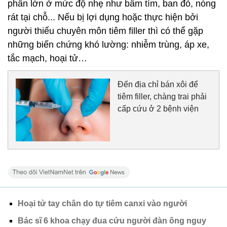
phần lớn ở mức độ nhẹ như bầm tím, ban đỏ, nóng
rát tại chỗ... Nếu bị lợi dụng hoặc thực hiện bởi
người thiếu chuyên môn tiêm filler thì có thể gặp
những biến chứng khó lường: nhiễm trùng, áp xe,
tắc mạch, hoại tử…
Đến địa chỉ bán xôi để
tiêm filler, chàng trai phải
cấp cứu ở 2 bệnh viện
Hoại tử tay chân do tự tiêm canxi vào người
Bác sĩ 6 khoa chạy đua cứu người đàn ông nguy