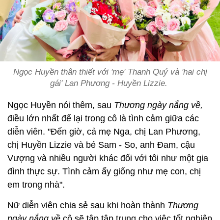
Ngọc Huyền thân thiết với 'mẹ' Thanh Quý và 'hai chị
gái' Lan Phương - Huyền Lizzie.
Ngọc Huyền nói thêm, sau
Thương ngày nắng về,
điều lớn nhất để lại trong cô là tình cảm giữa các
diễn viên. "Đến giờ, cả mẹ Nga, chị Lan Phương,
chị Huyền Lizzie và bé Sam - So, anh Đam, cậu
Vượng và nhiều người khác đối với tôi như một gia
đình thực sự. Tình cảm ấy giống như mẹ con, chị
em trong nhà".
Nữ diễn viên chia sẻ sau khi hoàn thành
Thương
ngày nắng về
cô sẽ tập tập trung cho việc tốt nghiệp