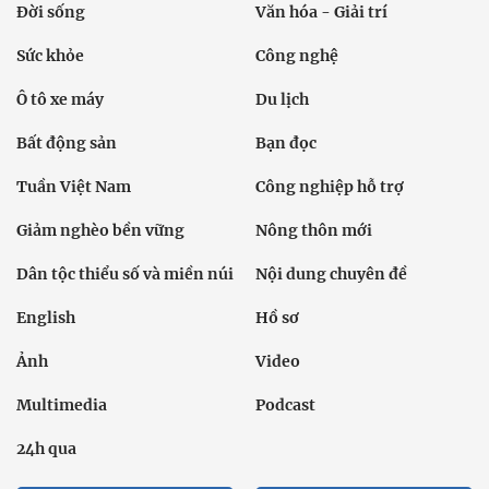
Đời sống
Văn hóa - Giải trí
Sức khỏe
Công nghệ
Ô tô xe máy
Du lịch
Bất động sản
Bạn đọc
Tuần Việt Nam
Công nghiệp hỗ trợ
Giảm nghèo bền vững
Nông thôn mới
Dân tộc thiểu số và miền núi
Nội dung chuyên đề
English
Hồ sơ
Ảnh
Video
Multimedia
Podcast
24h qua