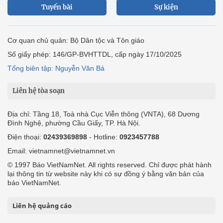
Tuyến bài
Sự kiện
Cơ quan chủ quản: Bộ Dân tộc và Tôn giáo
Số giấy phép: 146/GP-BVHTTDL, cấp ngày 17/10/2025
Tổng biên tập: Nguyễn Văn Bá
Liên hệ tòa soạn
Địa chỉ: Tầng 18, Toà nhà Cục Viễn thông (VNTA), 68 Dương
Đình Nghệ, phường Cầu Giấy, TP. Hà Nội.
Điện thoại:
02439369898
- Hotline:
0923457788
Email: vietnamnet@vietnamnet.vn
© 1997 Báo VietNamNet. All rights reserved. Chỉ được phát hành
lại thông tin từ website này khi có sự đồng ý bằng văn bản của
báo VietNamNet.
Liên hệ quảng cáo