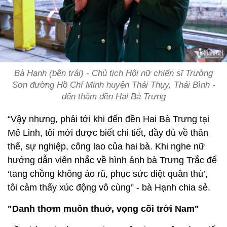
Bà Hạnh (bên trái) - Chủ tịch Hội nữ chiến sĩ Trường
Sơn đường Hồ Chí Minh huyện Thái Thụy, Thái Bình -
đến thăm đền Hai Bà Trưng
“Vậy nhưng, phải tới khi đến đền Hai Bà Trưng tại
Mê Linh, tôi mới được biết chi tiết, đầy đủ về thân
thế, sự nghiệp, công lao của hai bà. Khi nghe nữ
hướng dẫn viên nhắc về hình ảnh bà Trưng Trắc để
‘tang chồng không áo rũ, phục sức diệt quân thù’,
tôi cảm thấy xúc động vô cùng” - bà Hạnh chia sẻ.
"Danh thơm muôn thuở, vọng cõi trời Nam"