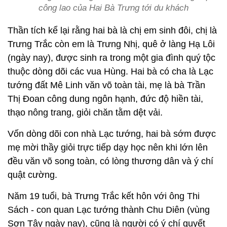
công lao của Hai Bà Trưng tới du khách
Thần tích kể lại rằng hai bà là chị em sinh đôi, chị là
Trưng Trắc còn em là Trưng Nhị, quê ở làng Hạ Lôi
(ngày nay), được sinh ra trong một gia đình quý tộc
thuộc dòng dõi các vua Hùng. Hai bà có cha là Lạc
tướng đất Mê Linh văn võ toàn tài, mẹ là bà Trần
Thị Đoan công dung ngôn hạnh, đức độ hiền tài,
thạo nông trang, giỏi chăn tằm dệt vải.
Vốn dòng dõi con nhà Lạc tướng, hai bà sớm được
mẹ mời thầy giỏi trực tiếp dạy học nên khi lớn lên
đều văn võ song toàn, có lòng thương dân và ý chí
quật cường.
Năm 19 tuổi, bà Trưng Trắc kết hôn với ông Thi
Sách - con quan Lạc tướng thành Chu Diên (vùng
Sơn Tây ngày nay), cũng là người có ý chí quyết