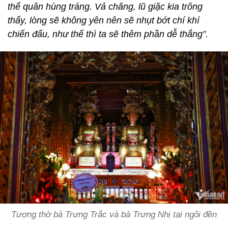
thế quân hùng tráng. Vả chăng, lũ giặc kia trông
thấy, lòng sẽ không yên nên sẽ nhụt bớt chí khí
chiến đấu, như thế thì ta sẽ thêm phần dễ thắng”.
Tượng thờ bà Trưng Trắc và bà Trưng Nhị tại ngôi đền