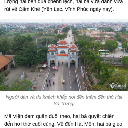
lượng hai bên quá chênh lệch, hai bà vừa đánh vừa
rút về Cấm Khê (Yên Lạc, Vĩnh Phúc ngày nay).
Người dân và du khách khắp nơi đến thăm đền thờ Hai
Bà Trưng.
Mã Viện đem quân đuổi theo, hai bà quyết chiến
đến hơi thở cuối cùng. Về đến Hát Môn, hai bà gieo