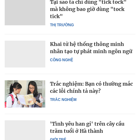
Tại sao ta chỉ dùng "tick tock"
mà không bao giờ dùng "tock
tick"
THỊ TRƯỜNG
Khai tử hệ thống thông minh
nhân tạo tự phát minh ngôn ngữ
CÔNG NGHỆ
Trắc nghiệm: Bạn có thường mắc
các lỗi chính tả này?
TRẮC NGHIỆM
'Tình yêu han gỉ' trên cây cầu
trăm tuổi ở Hà thành
GIỚI TRẺ