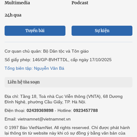
Multimedia
Podcast
24h qua
Tuyến bài
Sự kiện
Cơ quan chủ quản: Bộ Dân tộc và Tôn giáo
Số giấy phép: 146/GP-BVHTTDL, cấp ngày 17/10/2025
Tổng biên tập: Nguyễn Văn Bá
Liên hệ tòa soạn
Địa chỉ: Tầng 18, Toà nhà Cục Viễn thông (VNTA), 68 Dương
Đình Nghệ, phường Cầu Giấy, TP. Hà Nội.
Điện thoại:
02439369898
- Hotline:
0923457788
Email: vietnamnet@vietnamnet.vn
© 1997 Báo VietNamNet. All rights reserved. Chỉ được phát hành
lại thông tin từ website này khi có sự đồng ý bằng văn bản của