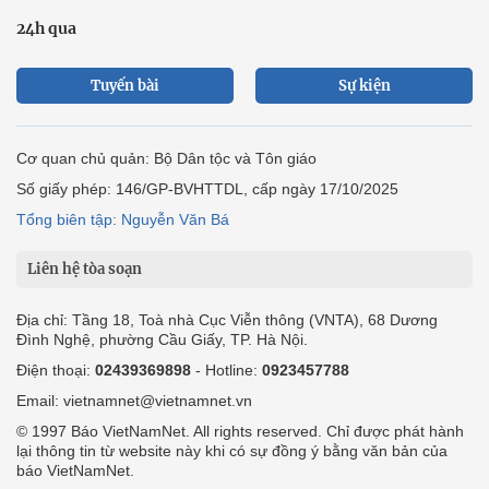
24h qua
Tuyến bài
Sự kiện
Cơ quan chủ quản: Bộ Dân tộc và Tôn giáo
Số giấy phép: 146/GP-BVHTTDL, cấp ngày 17/10/2025
Tổng biên tập: Nguyễn Văn Bá
Liên hệ tòa soạn
Địa chỉ: Tầng 18, Toà nhà Cục Viễn thông (VNTA), 68 Dương
Đình Nghệ, phường Cầu Giấy, TP. Hà Nội.
Điện thoại:
02439369898
- Hotline:
0923457788
Email: vietnamnet@vietnamnet.vn
© 1997 Báo VietNamNet. All rights reserved. Chỉ được phát hành
lại thông tin từ website này khi có sự đồng ý bằng văn bản của
báo VietNamNet.