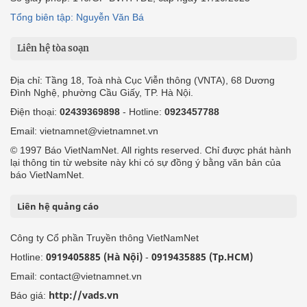
Tổng biên tập: Nguyễn Văn Bá
Liên hệ tòa soạn
Địa chỉ: Tầng 18, Toà nhà Cục Viễn thông (VNTA), 68 Dương
Đình Nghệ, phường Cầu Giấy, TP. Hà Nội.
Điện thoại:
02439369898
- Hotline:
0923457788
Email: vietnamnet@vietnamnet.vn
© 1997 Báo VietNamNet. All rights reserved. Chỉ được phát hành
lại thông tin từ website này khi có sự đồng ý bằng văn bản của
báo VietNamNet.
Liên hệ quảng cáo
Công ty Cổ phần Truyền thông VietNamNet
0919405885 (Hà Nội)
0919435885 (Tp.HCM)
Hotline:
-
Email: contact@vietnamnet.vn
http://vads.vn
Báo giá: