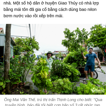
nhà. Một số hộ dân ở huyện Giao Thủy có nhà lợp
bằng mái tôn đã gia cố bằng cách dùng bao nilon
bơm nước vào rồi xếp trên mái.
Ông Mai Văn Thể, trú thị trấn Thịnh Long cho biết: “Qua
truyền hình, báo đài tôi biết cơn bão số 3 rất phức tạp,