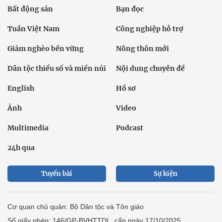
Bất động sản
Bạn đọc
Tuần Việt Nam
Công nghiệp hỗ trợ
Giảm nghèo bền vững
Nông thôn mới
Dân tộc thiểu số và miền núi
Nội dung chuyên đề
English
Hồ sơ
Ảnh
Video
Multimedia
Podcast
24h qua
Tuyến bài
Sự kiện
Cơ quan chủ quản: Bộ Dân tộc và Tôn giáo
Số giấy phép: 146/GP-BVHTTDL, cấp ngày 17/10/2025