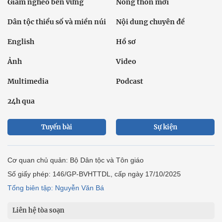
Giảm nghèo bền vững
Nông thôn mới
Dân tộc thiểu số và miền núi
Nội dung chuyên đề
English
Hồ sơ
Ảnh
Video
Multimedia
Podcast
24h qua
Tuyến bài
Sự kiện
Cơ quan chủ quản: Bộ Dân tộc và Tôn giáo
Số giấy phép: 146/GP-BVHTTDL, cấp ngày 17/10/2025
Tổng biên tập: Nguyễn Văn Bá
Liên hệ tòa soạn