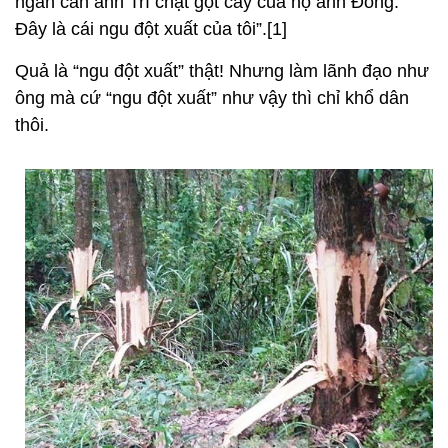
ngăn cản anh Trí chặt gọt cây của hộ anh Đông.
Đây là cái ngu đột xuất của tôi”.[1]
Quả là “ngu đột xuất” thật! Nhưng làm lãnh đạo như
ông mà cứ “ngu đột xuất” như vậy thì chỉ khổ dân
thôi.