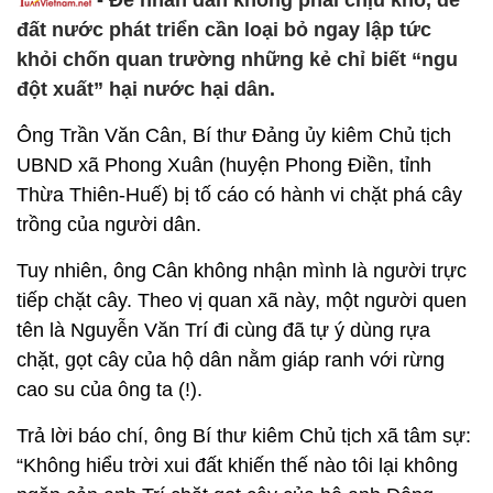
- Để nhân dân không phải chịu khổ, để
đất nước phát triển cần loại bỏ ngay lập tức
khỏi chốn quan trường những kẻ chỉ biết “ngu
đột xuất” hại nước hại dân.
Ông Trần Văn Cân, Bí thư Đảng ủy kiêm Chủ tịch
UBND xã Phong Xuân (huyện Phong Điền, tỉnh
Thừa Thiên-Huế) bị tố cáo có hành vi chặt phá cây
trồng của người dân.
Tuy nhiên, ông Cân không nhận mình là người trực
tiếp chặt cây. Theo vị quan xã này, một người quen
tên là Nguyễn Văn Trí đi cùng đã tự ý dùng rựa
chặt, gọt cây của hộ dân nằm giáp ranh với rừng
cao su của ông ta (!).
Trả lời báo chí, ông Bí thư kiêm Chủ tịch xã tâm sự:
“Không hiểu trời xui đất khiến thế nào tôi lại không