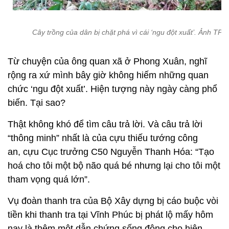
Cây trồng của dân bị chặt phá vì cái ‘ngu đột xuất’. Ảnh TP
Từ chuyện của ông quan xã ở Phong Xuân, nghĩ
rộng ra xứ mình bây giờ không hiếm những quan
chức ‘ngu đột xuất’. Hiện tượng này ngày càng phổ
biến. Tại sao?
Thật không khó để tìm câu trả lời. Và câu trả lời
“thông minh” nhất là của cựu thiếu tướng công
an, cựu Cục trưởng C50 Nguyễn Thanh Hóa: “Tạo
hoá cho tôi một bộ não quá bé nhưng lại cho tôi một
tham vọng quá lớn”.
Vụ đoàn thanh tra của Bộ Xây dựng bị cáo buộc vòi
tiền khi thanh tra tại Vĩnh Phúc bị phát lộ mấy hôm
nay là thêm một dẫn chứng sống động cho hiện