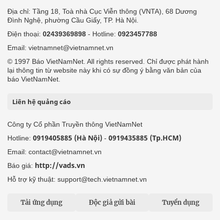
Địa chỉ: Tầng 18, Toà nhà Cục Viễn thông (VNTA), 68 Dương
Đình Nghệ, phường Cầu Giấy, TP. Hà Nội.
Điện thoại:
02439369898
- Hotline:
0923457788
Email: vietnamnet@vietnamnet.vn
© 1997 Báo VietNamNet. All rights reserved. Chỉ được phát hành
lại thông tin từ website này khi có sự đồng ý bằng văn bản của
báo VietNamNet.
Liên hệ quảng cáo
Công ty Cổ phần Truyền thông VietNamNet
0919405885 (Hà Nội)
0919435885 (Tp.HCM)
Hotline:
-
Email: contact@vietnamnet.vn
http://vads.vn
Báo giá:
Hỗ trợ kỹ thuật: support@tech.vietnamnet.vn
Tải ứng dụng
Độc giả gửi bài
Tuyển dụng