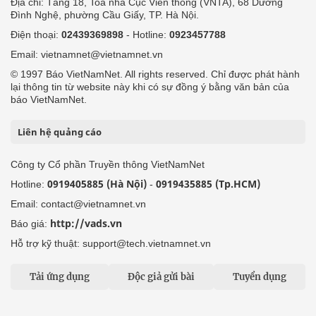
Địa chỉ: Tầng 18, Toà nhà Cục Viễn thông (VNTA), 68 Dương
Đình Nghệ, phường Cầu Giấy, TP. Hà Nội.
Điện thoại:
02439369898
- Hotline:
0923457788
Email: vietnamnet@vietnamnet.vn
© 1997 Báo VietNamNet. All rights reserved. Chỉ được phát hành
lại thông tin từ website này khi có sự đồng ý bằng văn bản của
báo VietNamNet.
Liên hệ quảng cáo
Công ty Cổ phần Truyền thông VietNamNet
0919405885 (Hà Nội)
0919435885 (Tp.HCM)
Hotline:
-
Email: contact@vietnamnet.vn
http://vads.vn
Báo giá:
Hỗ trợ kỹ thuật: support@tech.vietnamnet.vn
Tải ứng dụng
Độc giả gửi bài
Tuyển dụng