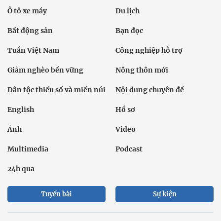
Ô tô xe máy
Du lịch
Bất động sản
Bạn đọc
Tuần Việt Nam
Công nghiệp hỗ trợ
Giảm nghèo bền vững
Nông thôn mới
Dân tộc thiểu số và miền núi
Nội dung chuyên đề
English
Hồ sơ
Ảnh
Video
Multimedia
Podcast
24h qua
Tuyến bài
Sự kiện