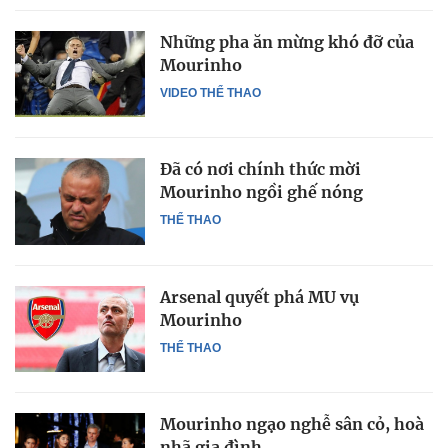
Những pha ăn mừng khó đỡ của
Mourinho
VIDEO THỂ THAO
Đã có nơi chính thức mời
Mourinho ngồi ghế nóng
THỂ THAO
Arsenal quyết phá MU vụ
Mourinho
THỂ THAO
Mourinho ngạo nghễ sân cỏ, hoà
nhã gia đình