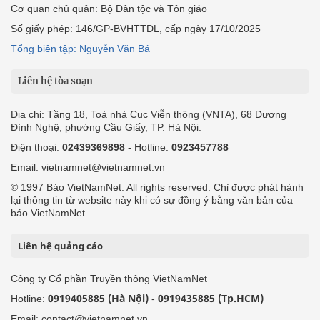
Cơ quan chủ quản: Bộ Dân tộc và Tôn giáo
Số giấy phép: 146/GP-BVHTTDL, cấp ngày 17/10/2025
Tổng biên tập: Nguyễn Văn Bá
Liên hệ tòa soạn
Địa chỉ: Tầng 18, Toà nhà Cục Viễn thông (VNTA), 68 Dương
Đình Nghệ, phường Cầu Giấy, TP. Hà Nội.
Điện thoại:
02439369898
- Hotline:
0923457788
Email: vietnamnet@vietnamnet.vn
© 1997 Báo VietNamNet. All rights reserved. Chỉ được phát hành
lại thông tin từ website này khi có sự đồng ý bằng văn bản của
báo VietNamNet.
Liên hệ quảng cáo
Công ty Cổ phần Truyền thông VietNamNet
0919405885 (Hà Nội)
0919435885 (Tp.HCM)
Hotline:
-
Email: contact@vietnamnet.vn