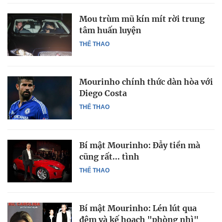
Mou trùm mũ kín mít rời trung
tâm huấn luyện
THỂ THAO
Mourinho chính thức dàn hòa với
Diego Costa
THỂ THAO
Bí mật Mourinho: Đẫy tiền mà
cũng rất... tình
THỂ THAO
Bí mật Mourinho: Lén lút qua
đêm và kế hoạch "phòng nhì"