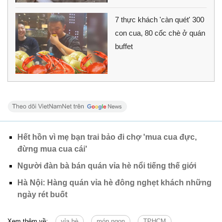
7 thực khách 'càn quét' 300
con cua, 80 cốc chè ở quán
buffet
Hết hồn vì mẹ bạn trai bảo đi chợ 'mua cua đực,
đừng mua cua cái'
Người đàn bà bán quán vỉa hè nổi tiếng thế giới
Hà Nội: Hàng quán vỉa hè đông nghẹt khách những
ngày rét buốt
Xem thêm về:
vỉa hè
món ngon
TPHCM