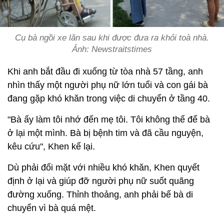
Cụ bà ngồi xe lăn sau khi được đưa ra khỏi toà nhà.
Ảnh: Newstraitstimes
Khi anh bắt đầu đi xuống từ tòa nhà 57 tầng, anh
nhìn thấy một người phụ nữ lớn tuổi và con gái bà
đang gặp khó khăn trong việc di chuyển ở tầng 40.
"Bà ấy làm tôi nhớ đến mẹ tôi. Tôi không thể để bà
ở lại một mình. Bà bị bệnh tim và đã cầu nguyện,
kêu cứu", Khen kể lại.
Dù phải đối mặt với nhiều khó khăn, Khen quyết
định ở lại và giúp đỡ người phụ nữ suốt quãng
đường xuống. Thỉnh thoảng, anh phải bế bà di
chuyển vì bà quá mệt.