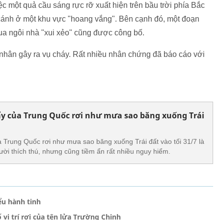
c một quả cầu sáng rực rỡ xuất hiện trên bầu trời phía Bắc
 cánh ở một khu vực "hoang vắng". Bên cạnh đó, một đoạn
qua ngôi nhà "xui xẻo" cũng được công bố.
 nhân gây ra vụ cháy. Rất nhiều nhân chứng đã báo cáo với
ẩy của Trung Quốc rơi như mưa sao băng xuống Trái
 Trung Quốc rơi như mưa sao băng xuống Trái đất vào tối 31/7 là
ười thích thú, nhưng cũng tiềm ẩn rất nhiều nguy hiểm.
ểu hành tinh
vị trí rơi của tên lửa Trường Chinh