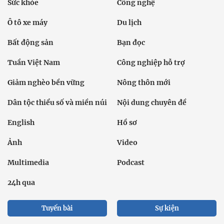
Sức khỏe
Công nghệ
Ô tô xe máy
Du lịch
Bất động sản
Bạn đọc
Tuần Việt Nam
Công nghiệp hỗ trợ
Giảm nghèo bền vững
Nông thôn mới
Dân tộc thiểu số và miền núi
Nội dung chuyên đề
English
Hồ sơ
Ảnh
Video
Multimedia
Podcast
24h qua
Tuyến bài
Sự kiện