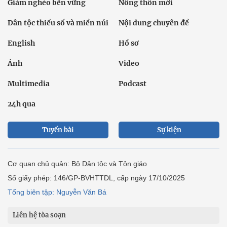
Giảm nghèo bền vững
Nông thôn mới
Dân tộc thiểu số và miền núi
Nội dung chuyên đề
English
Hồ sơ
Ảnh
Video
Multimedia
Podcast
24h qua
Tuyến bài
Sự kiện
Cơ quan chủ quản: Bộ Dân tộc và Tôn giáo
Số giấy phép: 146/GP-BVHTTDL, cấp ngày 17/10/2025
Tổng biên tập: Nguyễn Văn Bá
Liên hệ tòa soạn