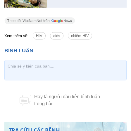
Xem thêm về:
HIV
aids
nhiễm HIV
TRA CỨU CÁC BỆNH