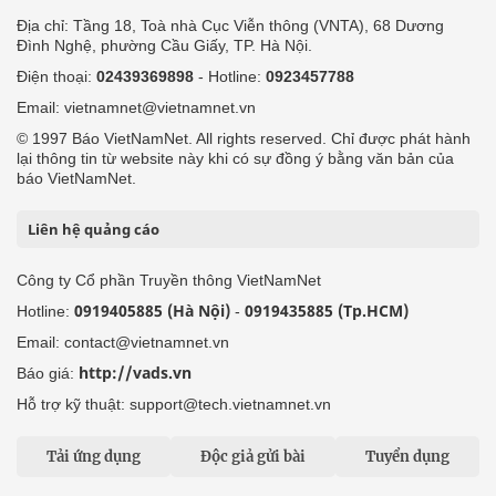
Địa chỉ: Tầng 18, Toà nhà Cục Viễn thông (VNTA), 68 Dương
Đình Nghệ, phường Cầu Giấy, TP. Hà Nội.
Điện thoại:
02439369898
- Hotline:
0923457788
Email: vietnamnet@vietnamnet.vn
© 1997 Báo VietNamNet. All rights reserved. Chỉ được phát hành
lại thông tin từ website này khi có sự đồng ý bằng văn bản của
báo VietNamNet.
Liên hệ quảng cáo
Công ty Cổ phần Truyền thông VietNamNet
0919405885 (Hà Nội)
0919435885 (Tp.HCM)
Hotline:
-
Email: contact@vietnamnet.vn
http://vads.vn
Báo giá:
Hỗ trợ kỹ thuật: support@tech.vietnamnet.vn
Tải ứng dụng
Độc giả gửi bài
Tuyển dụng