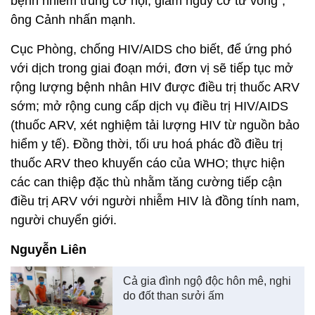
bệnh nhiễm trùng cơ hội, giảm nguy cơ tử vong”,
ông Cảnh nhấn mạnh.
Cục Phòng, chống HIV/AIDS cho biết, để ứng phó
với dịch trong giai đoạn mới, đơn vị sẽ tiếp tục mở
rộng lượng bệnh nhân HIV được điều trị thuốc ARV
sớm; mở rộng cung cấp dịch vụ điều trị HIV/AIDS
(thuốc ARV, xét nghiệm tải lượng HIV từ nguồn bảo
hiểm y tế). Đồng thời, tối ưu hoá phác đồ điều trị
thuốc ARV theo khuyến cáo của WHO; thực hiện
các can thiệp đặc thù nhằm tăng cường tiếp cận
điều trị ARV với người nhiễm HIV là đồng tính nam,
người chuyển giới.
Nguyễn Liên
Cả gia đình ngộ độc hôn mê, nghi
do đốt than sưởi ấm