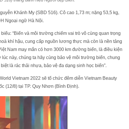
 Nguyễn Khánh My (SBD 516). Cô cao 1,73 m; nặng 53,5 kg,
n ĐH Ngoại ngữ Hà Nội.
t biểu: “Biển và môi trường chiếm vai trò vô cùng quan trọng
 hoà khí hậu, cung cấp nguồn lương thực mà còn là nền tảng
i. Việt Nam may mắn có hơn 3000 km đường biển, là điều kiện
ay lúc này, chúng ta hãy cùng bảo vệ môi trường biển, chung
c biệt là rác thải nhựa, bảo vệ đa dạng sinh học biển”.
s World Vietnam 2022 sẽ tổ chức đêm diễn Vietnam Beauty
c (12/8) tại TP. Quy Nhơn (Bình Định).