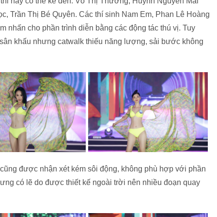
n thi này có thể kể đến: Võ Thị Thương, Huỳnh Nguyễn Mai
c, Trần Thị Bé Quyên. Các thí sinh Nam Em, Phan Lê Hoàng
m nhấn cho phần trình diễn bằng các động tác thú vị. Tuy
sân khấu nhưng catwalk thiếu năng lượng, sải bước không
cũng được nhận xét kém sôi động, không phù hợp với phần
ưng có lẽ do được thiết kế ngoài trời nên nhiều đoạn quay