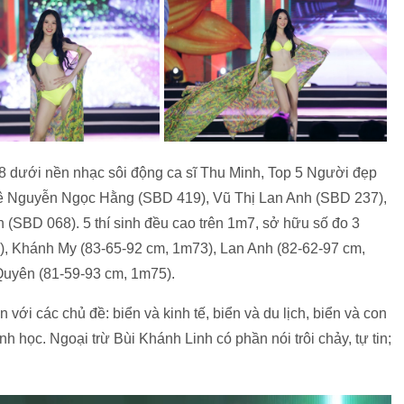
38 dưới nền nhạc sôi động ca sĩ Thu Minh, Top 5 Người đẹp
Lê Nguyễn Ngọc Hằng (SBD 419), Vũ Thị Lan Anh (SBD 237),
(SBD 068). 5 thí sinh đều cao trên 1m7, sở hữu số đo 3
), Khánh My (83-65-92 cm, 1m73), Lan Anh (82-62-97 cm,
Quyên (81-59-93 cm, 1m75).
 với các chủ đề: biển và kinh tế, biển và du lịch, biển và con
h học. Ngoại trừ Bùi Khánh Linh có phần nói trôi chảy, tự tin;