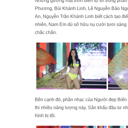
Những gương mặt trình diễn tự tin trong phầ
Phương, Bùi Khánh Linh, Lê Nguyễn Bảo Ngọ
An, Nguyễn Trần Khánh Linh biết cách tạo điể
nhiên, Nam Em dù sở hữu nụ cười tươi sáng 
chắc chắn.
Bên cạnh đó, phần nhạc của Người đẹp Biển 
thi nhiều năng lượng này. Sân khấu đầu tư nh
hình bị tối.