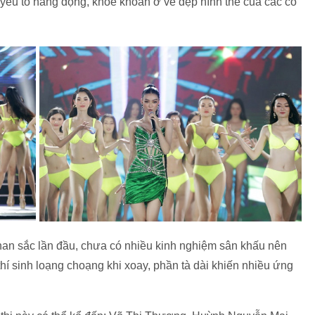
yếu tố năng động, khỏe khoắn ở vẻ đẹp hình thể của các cô
 nhan sắc lần đầu, chưa có nhiều kinh nghiệm sân khấu nên
thí sinh loạng choạng khi xoay, phần tà dài khiến nhiều ứng