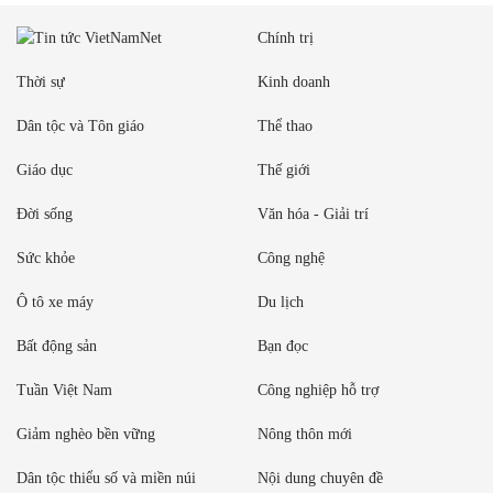
Chính trị
Thời sự
Kinh doanh
Dân tộc và Tôn giáo
Thể thao
Giáo dục
Thế giới
Đời sống
Văn hóa - Giải trí
Sức khỏe
Công nghệ
Ô tô xe máy
Du lịch
Bất động sản
Bạn đọc
Tuần Việt Nam
Công nghiệp hỗ trợ
Giảm nghèo bền vững
Nông thôn mới
Dân tộc thiểu số và miền núi
Nội dung chuyên đề