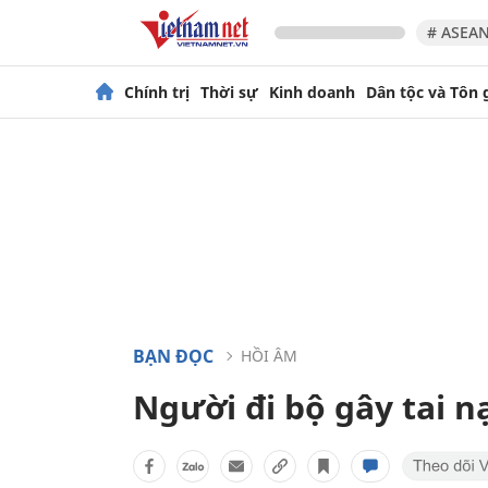
# ASEAN
Chính trị
Thời sự
Kinh doanh
Dân tộc và Tôn 
BẠN ĐỌC
HỒI ÂM
Người đi bộ gây tai n