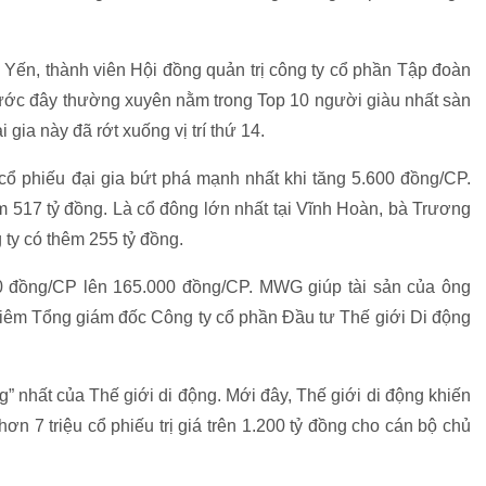
n, thành viên Hội đồng quản trị công ty cổ phần Tập đoàn
rước đây thường xuyên nằm trong Top 10 người giàu nhất sàn
ia này đã rớt xuống vị trí thứ 14.
cổ phiếu đại gia bứt phá mạnh nhất khi tăng 5.600 đồng/CP.
 517 tỷ đồng. Là cổ đông lớn nhất tại Vĩnh Hoàn, bà Trương
 ty có thêm 255 tỷ đồng.
 đồng/CP lên 165.000 đồng/CP. MWG giúp tài sản của ông
kiêm Tổng giám đốc Công ty cổ phần Đầu tư Thế giới Di động
g” nhất của Thế giới di động. Mới đây, Thế giới di động khiến
ơn 7 triệu cổ phiếu trị giá trên 1.200 tỷ đồng cho cán bộ chủ