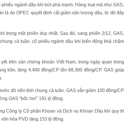
 cổ phiếu ngành dầu khí bứt phá mạnh. Hàng loạt mã như GAS,
 là do OPEC quyết định cắt giảm sản lượng dầu, từ đó đẩy
hí trong một phiên duy nhất. Sau đó, sang phiên 2/12, GAS,
chung cả tuần, cổ phiếu ngành dầu khí biến động khá chậm
 yết trên sàn chứng khoán Việt Nam, trong ngày quan trọng
ng trần, tăng 4.400 đồng/CP lên 68.300 đồng/CP. GAS giúp
.
trước đó nên tính chung cả tuần, GAS vẫn giảm 100 đồng/CP
ường GAS “bốc hơi” 191 tỷ đồng.
g Công ty Cổ phần Khoan và Dịch vụ Khoan Dầu khí quy trì
, vốn hóa PVD tăng 153 tỷ đồng.