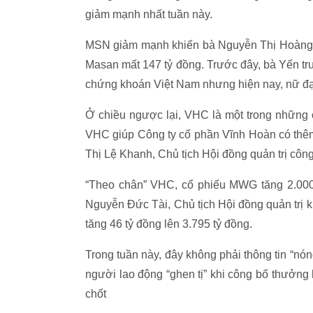
giảm mạnh nhất tuần này.
MSN giảm mạnh khiến bà Nguyễn Thị Hoàng Yế
Masan mất 147 tỷ đồng. Trước đây, bà Yến t
chứng khoán Việt Nam nhưng hiện nay, nữ đại g
Ở chiều ngược lại, VHC là một trong những 
VHC giúp Công ty cổ phần Vĩnh Hoàn có thêm
Thị Lệ Khanh, Chủ tịch Hội đồng quản trị công
“Theo chân” VHC, cổ phiếu MWG tăng 2.000
Nguyễn Đức Tài, Chủ tịch Hội đồng quản trị 
tăng 46 tỷ đồng lên 3.795 tỷ đồng.
Trong tuần này, đây không phải thông tin “nón
người lao động “ghen tị” khi công bố thưởng h
chốt