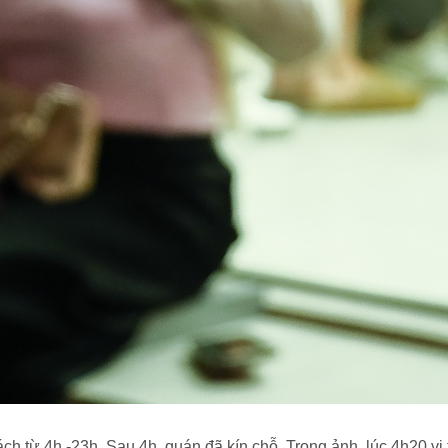
 từ 4h -23h. Sau 4h, quán đã kín chỗ. Trong ảnh, lúc 4h20 vị t