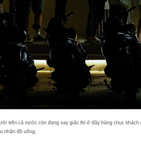
gười trên cả nước còn đang say giấc thì ở đây hàng chục khác
iếu nhận đồ uống.