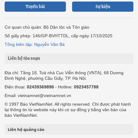
Tuyến bài
Sự kiện
Cơ quan chủ quản: Bộ Dân tộc và Tôn giáo
Số giấy phép: 146/GP-BVHTTDL, cấp ngày 17/10/2025
Tổng biên tập: Nguyễn Văn Bá
Liên hệ tòa soạn
Địa chỉ: Tầng 18, Toà nhà Cục Viễn thông (VNTA), 68 Dương
Đình Nghệ, phường Cầu Giấy, TP. Hà Nội.
Điện thoại:
02439369898
- Hotline:
0923457788
Email: vietnamnet@vietnamnet.vn
© 1997 Báo VietNamNet. All rights reserved. Chỉ được phát hành
lại thông tin từ website này khi có sự đồng ý bằng văn bản của
báo VietNamNet.
Liên hệ quảng cáo