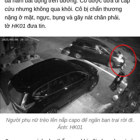
đã nằm bất động trên đường. Cô được đưa đi cấp
cứu nhưng không qua khỏi. Cô bị chấn thương
nặng ở mặt, ngực, bụng và gãy nát chân phải,
tờ
HK01
đưa tin.
Người phụ nữ trèo lên nắp capo để ngăn bạn trai rời đi.
Ảnh: HK01