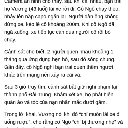
Camera an ninh cho thấy, sau khi cãi nhau, bạn trai
họ Vương (43 tuổi) lái xe rời đi. Cô Ngô chạy theo,
nhảy lên nắp capo ngăn lại. Người đàn ông không
dừng xe, kéo lê cô khoảng 200m. Khi cô Ngô đã
ngã xuống, xe tiếp tục cán qua người cô rồi bỏ
chạy.
Cảnh sát cho biết, 2 người quen nhau khoảng 1
tháng qua ứng dụng hẹn hò, sau đó sống chung.
Gần đây, cô Ngô nghi bạn trai quen thêm người
khác trên mạng nên xảy ra cãi vã.
Sau 3 giờ truy tìm, cảnh sát bắt giữ nghi phạm tại
thành phố Đài Trung. Khám xét xe, họ phát hiện
quần áo và tóc của nạn nhân mắc dưới gầm.
Trong lời khai, Vương nói khi đó “chỉ muốn lái xe đi
uống rượu”, cho rằng cô Ngô “chỉ bị thương nhẹ” và