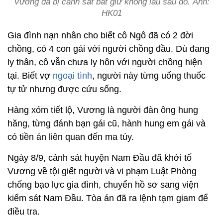
Vương đã bị cảnh sát bắt giữ không lâu sau đó. Ảnh:
HK01
Gia đình nạn nhân cho biết cô Ngô đã có 2 đời
chồng, có 4 con gái với người chồng đầu. Dù đang
ly thân, cô vẫn chưa ly hôn với người chồng hiện
tại. Biết vợ
ngoại tình
, người này từng uống thuốc
tự tử nhưng được cứu sống.
Hàng xóm tiết lộ, Vương là người đàn ông hung
hăng, từng đánh bạn gái cũ, hành hung em gái và
có tiền án liên quan đến ma túy.
Ngày 8/9, cảnh sát huyện Nam Đầu đã khởi tố
Vương về tội giết người và vi phạm Luật Phòng
chống bạo lực gia đình, chuyển hồ sơ sang viện
kiểm sát Nam Đầu. Tòa án đã ra lệnh tạm giam để
điều tra.