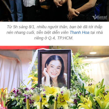
Từ 5h sáng 8/1, nhiều người thân, bạn bè đã tới thắp
nén nhang cuối, tiễn biệt diễn viên
Thanh Hoa
tại nhà
riêng ở Q.4, TP.HCM.