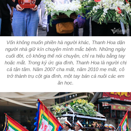
Vốn không muốn phiền hà người khác, Thanh Hoa dặn
người nhà giữ kín chuyện mình mắc bệnh. Những ngày
cuối đời, cô không thể nói chuyện, chỉ ra hiệu bằng tay
hoặc mắt. Trong ký ức gia đình, Thanh Hoa là người chị
cả tận tâm. Năm 2007 cha mất, năm 2010 mẹ mất, cô
trở thành trụ cột gia đình, một tay bán cá nuôi các em
ăn học.