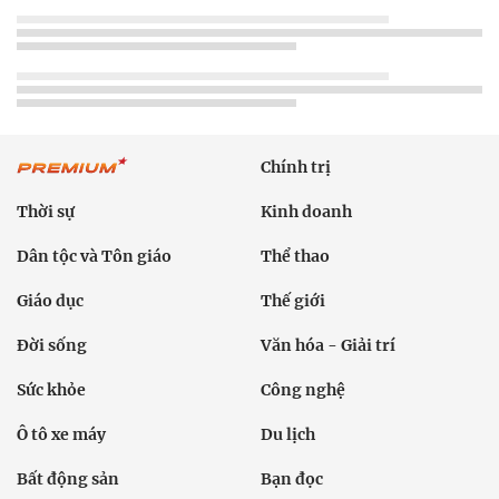
Chính trị
Thời sự
Kinh doanh
Dân tộc và Tôn giáo
Thể thao
Giáo dục
Thế giới
Đời sống
Văn hóa - Giải trí
Sức khỏe
Công nghệ
Ô tô xe máy
Du lịch
Bất động sản
Bạn đọc