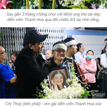
Sau gần 3 tháng chống chọi với bệnh ung thư dạ dày,
diễn viên Thanh Hoa qua đời chiều 5/1 tại nhà riêng.
Chị Thuỷ (bên phải) - em gái diễn viên Thanh Hoa xúc