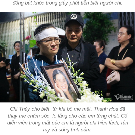
động bật khóc trong giây phút tiễn biệt người chị.
Chị Thủy cho biết, từ khi bố mẹ mất, Thanh Hoa đã
thay mẹ chăm sóc, lo lắng cho các em từng chút. Cố
diễn viên trong mắt các em là người chị hiền lành, tận
tụy và sống tình cảm.