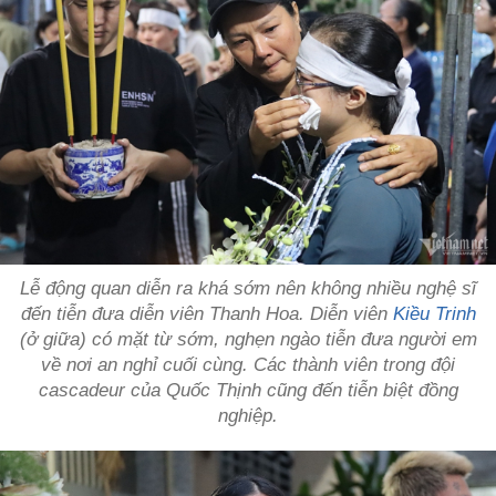
Lễ động quan diễn ra khá sớm nên không nhiều nghệ sĩ
đến tiễn đưa diễn viên Thanh Hoa. Diễn viên
Kiều Trinh
(ở giữa) có mặt từ sớm, nghẹn ngào tiễn đưa người em
về nơi an nghỉ cuối cùng. Các thành viên trong đội
cascadeur của Quốc Thịnh cũng đến tiễn biệt đồng
nghiệp.