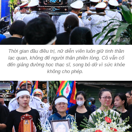
Thời gian đầu điều trị, nữ diễn viên luôn giữ tinh thần
lạc quan, không để người thân phiền lòng. Cô vẫn cố
đến giảng đường học thạc sĩ, song bỏ dở vì sức khỏe
không cho phép.