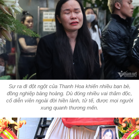
Sự ra đi đột ngột của Thanh Hoa khiến nhiều bạn bè,
đồng nghiệp bàng hoàng. Dù đóng nhiều vai thâm độc,
cố diễn viên ngoài đời hiền lành, tử tế, được mọi người
xung quanh thương mến.