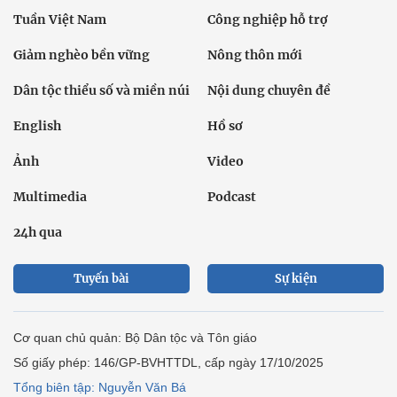
Tuần Việt Nam
Công nghiệp hỗ trợ
Giảm nghèo bền vững
Nông thôn mới
Dân tộc thiểu số và miền núi
Nội dung chuyên đề
English
Hồ sơ
Ảnh
Video
Multimedia
Podcast
24h qua
Tuyến bài
Sự kiện
Cơ quan chủ quản: Bộ Dân tộc và Tôn giáo
Số giấy phép: 146/GP-BVHTTDL, cấp ngày 17/10/2025
Tổng biên tập: Nguyễn Văn Bá