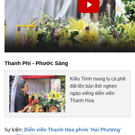
Thanh Phi - Phước Sáng
Kiều Trinh mang ly cà phê
đặt lên bàn thờ nghẹn
ngào viếng diễn viên
Thanh Hoa
Sự kiện:
Diễn viên Thanh Hoa phim 'Hai Phượng'