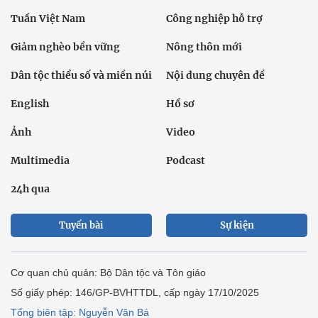
Tuần Việt Nam
Công nghiệp hỗ trợ
Giảm nghèo bền vững
Nông thôn mới
Dân tộc thiểu số và miền núi
Nội dung chuyên đề
English
Hồ sơ
Ảnh
Video
Multimedia
Podcast
24h qua
Tuyến bài
Sự kiện
Cơ quan chủ quản: Bộ Dân tộc và Tôn giáo
Số giấy phép: 146/GP-BVHTTDL, cấp ngày 17/10/2025
Tổng biên tập: Nguyễn Văn Bá