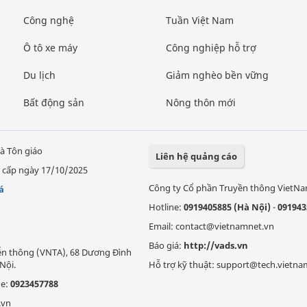
Công nghệ
Tuần Việt Nam
Ô tô xe máy
Công nghiệp hỗ trợ
Du lịch
Giảm nghèo bền vững
Bất động sản
Nông thôn mới
à Tôn giáo
Liên hệ quảng cáo
 cấp ngày 17/10/2025
Công ty Cổ phần Truyền thông VietN
á
Hotline:
0919405885 (Hà Nội)
-
091943
Email: contact@vietnamnet.vn
Báo giá:
http://vads.vn
Viễn thông (VNTA), 68 Dương Đình
Nội.
Hỗ trợ kỹ thuật: support@tech.vietna
ne:
0923457788
.vn