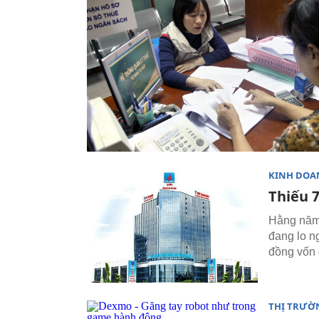
KINH DOA
Thiếu 7
Hằng năm,
đang lo n
đồng vốn 
THỊ TRƯỜ