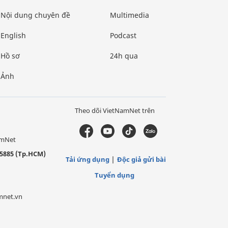
Nội dung chuyên đề
Multimedia
English
Podcast
Hồ sơ
24h qua
Ảnh
Theo dõi VietNamNet trên
amNet
5885 (Tp.HCM)
Tải ứng dụng
Độc giả gửi bài
Tuyển dụng
mnet.vn