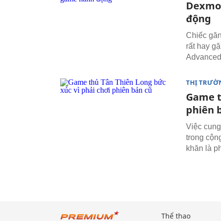
Dexmo 
động
Chiếc găn
rất hay g
Advanced 
THỊ TRƯỜ
Game t
phiên 
Việc cung
trong cộn
khăn là p
Thể thao