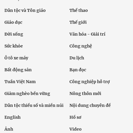
Dân tộc và Tôn giáo
Thể thao
Giáo dục
Thế giới
Đời sống
Văn hóa - Giải trí
Sức khỏe
Công nghệ
Ô tô xe máy
Du lịch
Bất động sản
Bạn đọc
Tuần Việt Nam
Công nghiệp hỗ trợ
Giảm nghèo bền vững
Nông thôn mới
Dân tộc thiểu số và miền núi
Nội dung chuyên đề
English
Hồ sơ
Ảnh
Video