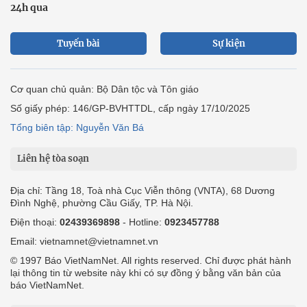
24h qua
Tuyến bài
Sự kiện
Cơ quan chủ quản: Bộ Dân tộc và Tôn giáo
Số giấy phép: 146/GP-BVHTTDL, cấp ngày 17/10/2025
Tổng biên tập: Nguyễn Văn Bá
Liên hệ tòa soạn
Địa chỉ: Tầng 18, Toà nhà Cục Viễn thông (VNTA), 68 Dương
Đình Nghệ, phường Cầu Giấy, TP. Hà Nội.
Điện thoại:
02439369898
- Hotline:
0923457788
Email: vietnamnet@vietnamnet.vn
© 1997 Báo VietNamNet. All rights reserved. Chỉ được phát hành
lại thông tin từ website này khi có sự đồng ý bằng văn bản của
báo VietNamNet.