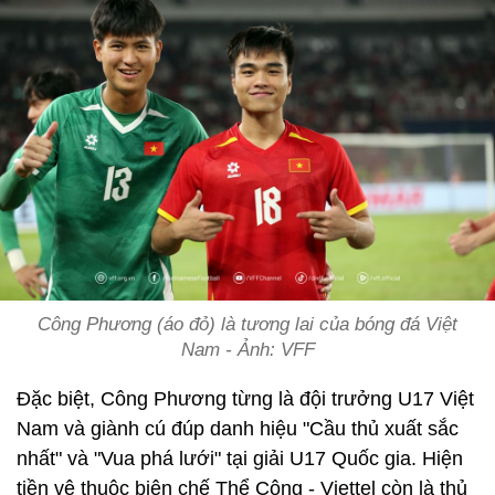
Công Phương (áo đỏ) là tương lai của bóng đá Việt
Nam - Ảnh: VFF
Đặc biệt, Công Phương từng là đội trưởng U17 Việt
Nam và giành cú đúp danh hiệu "Cầu thủ xuất sắc
nhất" và "Vua phá lưới" tại giải U17 Quốc gia. Hiện
tiền vệ thuộc biên chế Thể Công - Viettel còn là thủ