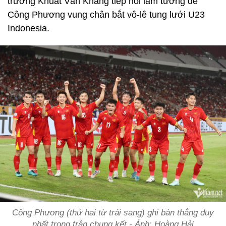
trưởng Khuất Văn Khang tiếp nối làm tường để
Công Phương vung chân bắt vô-lê tung lưới U23
Indonesia.
Công Phương (thứ hai từ trái sang) ghi bàn thắng duy
nhất trong trận chung kết - Ảnh: Hoàng Hải