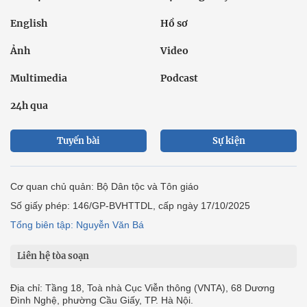
English
Hồ sơ
Ảnh
Video
Multimedia
Podcast
24h qua
Tuyến bài
Sự kiện
Cơ quan chủ quản: Bộ Dân tộc và Tôn giáo
Số giấy phép: 146/GP-BVHTTDL, cấp ngày 17/10/2025
Tổng biên tập: Nguyễn Văn Bá
Liên hệ tòa soạn
Địa chỉ: Tầng 18, Toà nhà Cục Viễn thông (VNTA), 68 Dương
Đình Nghệ, phường Cầu Giấy, TP. Hà Nội.