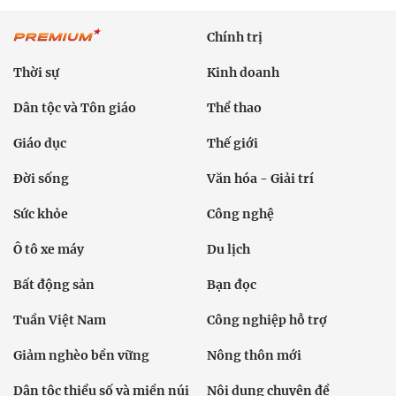
Chính trị
Thời sự
Kinh doanh
Dân tộc và Tôn giáo
Thể thao
Giáo dục
Thế giới
Đời sống
Văn hóa - Giải trí
Sức khỏe
Công nghệ
Ô tô xe máy
Du lịch
Bất động sản
Bạn đọc
Tuần Việt Nam
Công nghiệp hỗ trợ
Giảm nghèo bền vững
Nông thôn mới
Dân tộc thiểu số và miền núi
Nội dung chuyên đề