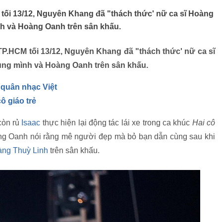
 tối 13/12, Nguyên Khang đã "thách thức' nữ ca sĩ Hoàng
h và Hoàng Oanh trên sân khấu.
 TP.HCM tối 13/12, Nguyên Khang đã "thách thức' nữ ca sĩ
ùng mình và Hoàng Oanh trên sân khấu.
quân nhạc Việt
ô giáo trẻ
òn rủ
Isaac
thực hiện lại động tác lái xe trong ca khúc
Hai cô
g Oanh nói rằng mê người đẹp mà bỏ bạn dẫn cùng sau khi
ng Thuỳ Linh
trên sân khấu.