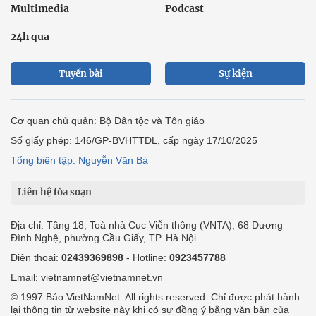
Multimedia
Podcast
24h qua
Tuyến bài
Sự kiện
Cơ quan chủ quản: Bộ Dân tộc và Tôn giáo
Số giấy phép: 146/GP-BVHTTDL, cấp ngày 17/10/2025
Tổng biên tập: Nguyễn Văn Bá
Liên hệ tòa soạn
Địa chỉ: Tầng 18, Toà nhà Cục Viễn thông (VNTA), 68 Dương
Đình Nghệ, phường Cầu Giấy, TP. Hà Nội.
Điện thoại:
02439369898
- Hotline:
0923457788
Email: vietnamnet@vietnamnet.vn
© 1997 Báo VietNamNet. All rights reserved. Chỉ được phát hành
lại thông tin từ website này khi có sự đồng ý bằng văn bản của