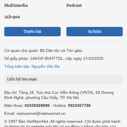
Multimedia
Podcast
24h qua
Tuyến bài
Sự kiện
Cơ quan chủ quản: Bộ Dân tộc và Tôn giáo
Số giấy phép: 146/GP-BVHTTDL, cấp ngày 17/10/2025
Tổng biên tập: Nguyễn Văn Bá
Liên hệ tòa soạn
Địa chỉ: Tầng 18, Toà nhà Cục Viễn thông (VNTA), 68 Dương
Đình Nghệ, phường Cầu Giấy, TP. Hà Nội.
Điện thoại:
02439369898
- Hotline:
0923457788
Email: vietnamnet@vietnamnet.vn
© 1997 Báo VietNamNet. All rights reserved. Chỉ được phát hành
lại thông tin từ website này khi có sự đồng ý bằng văn bản của