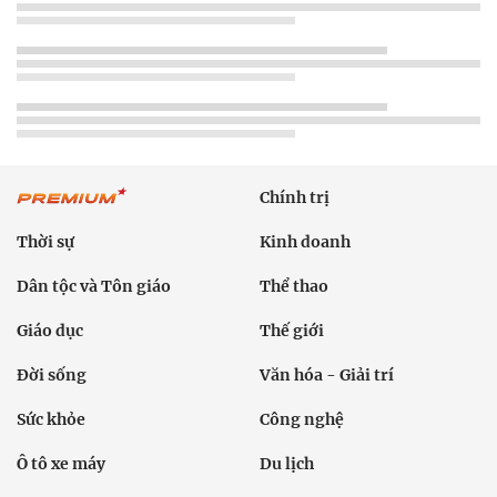
Chính trị
Thời sự
Kinh doanh
Dân tộc và Tôn giáo
Thể thao
Giáo dục
Thế giới
Đời sống
Văn hóa - Giải trí
Sức khỏe
Công nghệ
Ô tô xe máy
Du lịch