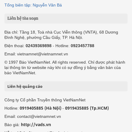
Tổng biên tập: Nguyễn Văn Bá
Liên hệ tòa soạn
Địa chỉ: Tầng 18, Toà nhà Cục Viễn thông (VNTA), 68 Dương
Đình Nghệ, phường Cầu Giấy, TP. Hà Nội.
Điện thoại:
02439369898
- Hotline:
0923457788
Email: vietnamnet@vietnamnet.vn
© 1997 Báo VietNamNet. All rights reserved. Chỉ được phát hành
lại thông tin từ website này khi có sự đồng ý bằng văn bản của
báo VietNamNet.
Liên hệ quảng cáo
Công ty Cổ phần Truyền thông VietNamNet
0919405885 (Hà Nội)
0919435885 (Tp.HCM)
Hotline:
-
Email: contact@vietnamnet.vn
http://vads.vn
Báo giá: