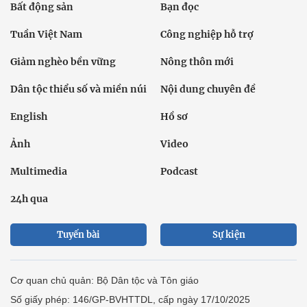
Bất động sản
Bạn đọc
Tuần Việt Nam
Công nghiệp hỗ trợ
Giảm nghèo bền vững
Nông thôn mới
Dân tộc thiểu số và miền núi
Nội dung chuyên đề
English
Hồ sơ
Ảnh
Video
Multimedia
Podcast
24h qua
Tuyến bài
Sự kiện
Cơ quan chủ quản: Bộ Dân tộc và Tôn giáo
Số giấy phép: 146/GP-BVHTTDL, cấp ngày 17/10/2025